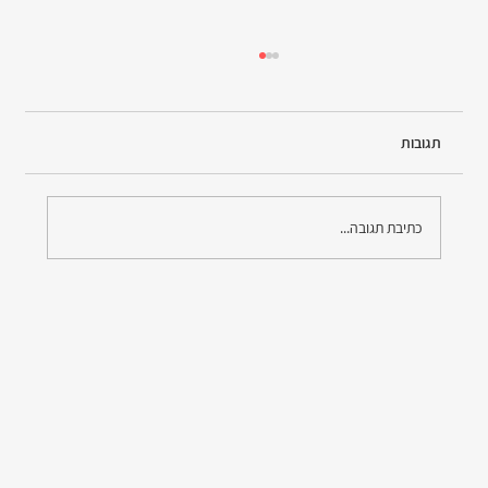
תגובות
כתיבת תגובה...
נשים מובילות : הפועל לב ירושלים חתמה עם לבנת
פורן חסות ראשית