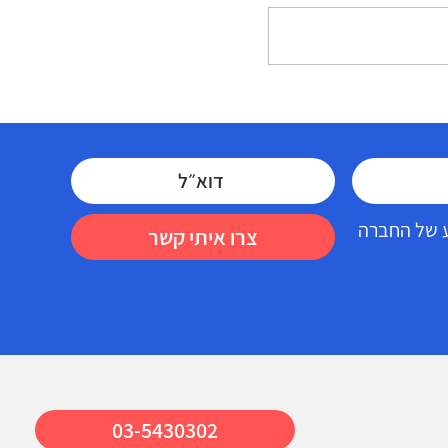
הן
ראיון עם לבנת פורן בפודקאסט
השיווק
דע של החברה
צרו איתי קשר
03-5430302