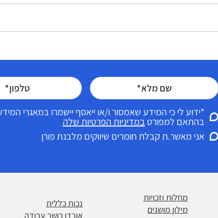
מעסיק של ישראל
לבנת פורן מסבירה: מדוע נשים 
כז למימוש זכויות
אלה הנמצאות בסיכון מוגבר
ת פורן " במקום
לאבטלה כרונית?
*ידוע לי כי המידע שאמסור ו/או ייאסף יישמרו במאגרי המי
בהתאם למפורט
במדיניות הפרטיות שלה
אני מאשר.ת קבלת חומרים שיווקים מלבנת פורן
מחלות וזכויות
נכות כללית
מילון מושגים
אובדן כושר עבודה