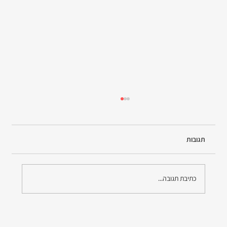
תגובות
כתיבת תגובה...
לבנת פורן מסבירה: מדוע נשים הן אלה הנמצאות