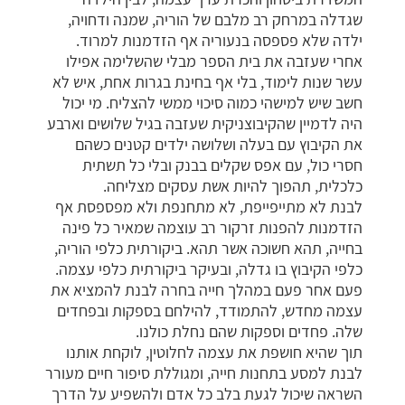
שגדלה במרחק רב מלבם של הוריה, שמנה ודחויה,
ילדה שלא פספסה בנעוריה אף הזדמנות למרוד.
אחרי שעזבה את בית הספר מבלי שהשלימה אפילו
עשר שנות לימוד, בלי אף בחינת בגרות אחת, איש לא
חשב שיש למישהי כמוה סיכוי ממשי להצליח. מי יכול
היה לדמיין שהקיבוצניקית שעזבה בגיל שלושים וארבע
את הקיבוץ עם בעלה ושלושה ילדים קטנים כשהם
חסרי כול, עם אפס שקלים בבנק ובלי כל תשתית
כלכלית, תהפוך להיות אשת עסקים מצליחה.
לבנת לא מתייפייפת, לא מתחנפת ולא מפספסת אף
הזדמנות להפנות זרקור רב עוצמה שמאיר כל פינה
בחייה, תהא חשוכה אשר תהא. ביקורתית כלפי הוריה,
כלפי הקיבוץ בו גדלה, ובעיקר ביקורתית כלפי עצמה.
פעם אחר פעם במהלך חייה בחרה לבנת להמציא את
עצמה מחדש, להתמודד, להילחם בספקות ובפחדים
שלה. פחדים וספקות שהם נחלת כולנו.
תוך שהיא חושפת את עצמה לחלוטין, לוקחת אותנו
לבנת למסע בתחנות חייה, ומגוללת סיפור חיים מעורר
השראה שיכול לגעת בלב כל אדם ולהשפיע על הדרך