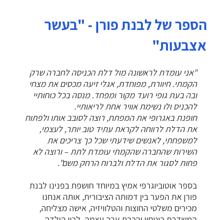
הספר של לבנת פורן - "בעשר
אצבעות"
"אני עומדת לראשונה מול דלת הכניסה לחברה שרק
הקמתי. חיוורת, מפוחדת, אגלי זיעה מכסים את מצחי
ובה בעת גופי רועד מקור ומפחד. מנסה בכל כוחותיי
להכניס ולו נשימת אוויר אחת לריאותיי.
חופנת באגרופי את המפתח, רוצה לסובב אותו ולפתוח
את הדלת לרווחה לקראת עתיד טוב יותר, לעצמי,
למשפחתי, לאנשים שידעתי שכל כך צריכים את
השירות שהחברה שהקמתי עומדת לתת – ורוצה לא
פחות לסגור את הדלת ולברוח הרחק משם".
בספר אוטוביוגרפי אמיץ במיוחד חושפת בפנינו לבנת
פורן את הפער בין דמותה הציבורית, אותה אנחנו
מכירים משלטי החוצות והטלוויזיה, אישה מצליחה,
המשדרת ביטחון והכרת ערך עצמה, לבין הילדה