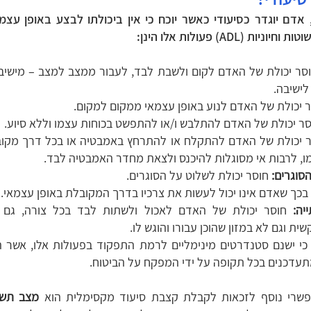
 אדם יוגדר כסיעודי כאשר יוכח כי אין ביכולתו לבצע באופן עצמ
וטות וחיוניות (
ADL
) פעולות אלו הינן:
סר יכולת של האדם לקום ולשבת לבד, לעבור ממצב למצב – מישיב
לישיבה.
 יכולת של האדם לנוע באופן עצמאי ממקום למקום.
ר יכולת של האדם להתלבש ו/או להתפשט בכוחות עצמו וללא סיוע.
ר יכולת של האדם להתקלח או להתרחץ באמבטיה או בכל דרך מקו
ו, לרבות אי מסוגלות להיכנס ולצאת מחדר האמבטיה לבד.
סוגרים:
חוסר יכולת לשלוט על הסוגרים.
ך שאדם אינו יכול לעשות את צרכיו בדרך המקובלת באופן עצמאי.
יה:
חוסר יכולת של האדם לאכול ולשתות לבד בכל צורה, גם 
ת וגם לא במזון שהוכן עבורו והוגש לו.
 כי ישנם סטנדרטים מינימליים לרמת התפקוד בפעולות אלו, אשר ה
תעדכנים בכל תקופה על ידי המפקח על הביטוח.
אפשרי נוסף לזכאות לקבלת קצבת סיעוד מקסימלית הוא
מצב תשי