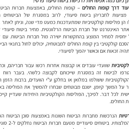
ן כיום כמה אפשרויות לרכישת ביטוח סיעוד פרטי:
עוד דרך קופות החולים
– קופות החולים, באמצעות חברות הביטוח
מציעות לחבריהן ביטוח סיעודי, לרוב במסגרת של הביטוחים ה
הן פוליסות קולקטיביות שמתעדכנות כמעט מדי שנה, וניתן לאתר 
תר האינטרנט של חברת הביטוח הרלוונטית. מחיר ביטוח סיעודי ד
 יחסית למחיר המוצע בהתקשרות ישירה מול חברות הביטוח. עם זא
כם קולקטיבי בין קופת החולים למבוטחיה, יכולים לחול בתנאי הביטו
היה זכאות אם וכאשר יהפוך לסיעודי.
לקטיביות
שוועדי עובדים או קבוצות אחרות רכשו עבור חבריהם, וכ
רפו לביטוח זה במסגרת שייכותם לקבוצה כלשהי. בעבר רווח מא
קולקטיביות ששולמו במלואן או בחלקן ע"י הוועדים, ברבות הזמן
ר על המשך קיומן. ישנם מבוטחים שבחרו להמשיך את הפוליסה באו
שית לכל דבר. לפיכך, הפוליסות הקולקטיביות היחידות שעדיין קיימו
 החולים.
טיות
הנרכשות מחברות הביטוח השונות באמצעות סוכן הביטוח האי
כלל עפ"י המלצותיו. ביטוח