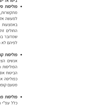
בישראל ישנ
פוליסות סי
מתקשרות, 
למעשה אלו 
באמצעות א
החולים זול
שמדובר בהס
לפיהם לא ת
פוליסות קו
אנשים הצט
הפוליסות ה
הביטוח אס
כפוליסה אי
מטעם קופות
פוליסות פר