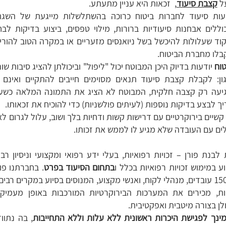
ל
קצבת סיעוד
, זכאות היא עניין מתעתע.
ות סיעוד לחברות ביטוח כרוכה בהשתלשלות מייגעת של השג
וללים אבחנות סיעודיות ברורות, מילוי טפסים, ביצוע בדיקות לבח
ד שעלולות להיכשל בשל ניואנסים מזעריים או במקרה הטוב להורי
בלו מחברת הביטוח.
וח
יודעות בדיוק היכן המבוטח יכול "ליפול" וביכולתן להציג סיבות שו
ון: לקבלת קצבת סיעוד תנאים מסוימים חייבים להתקיים ואינם מ
יעה רק קצבה חלקית, המבוטח לא הציג את התמונה המלאה כשעש
ך לבצע בדיקות נוספות (לעיתים פולשניות) כדי להוכיח את זכאותו.
קשיים בירוקרטיים עם דרישות קשות ודחיות בלך ושוב, עלול לגרום ל
לים עם העובדה שלא מגיע לו לממש את זכותו.
לבנת פורן – זכויות רפואיות, בעלי ידע רפואי ומקצועי וניסיון רב
ע במימוש זכויות רפואיות בכלל ו
בתחום הסיעוד בפרט
רופאים וכ-150 עובדים, מנהלי לקוח, ואנשי מקצוע, המנוסים בסיוע במקרים רבי
יות, מכירים את המערכות הבירוקרטיות המורכבות באופן מעמיק, 
ן בצורה מיטבית ואפקטיבית.
ינך לפגישת היכרות ראשונית ללא עלות וללא התחייבות
, בה נתוו