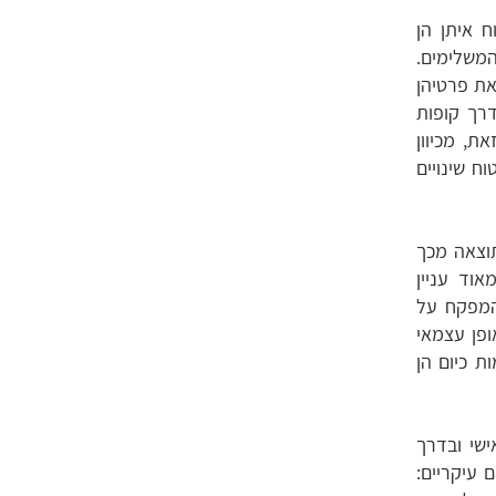
 איתן הן
משלימים.
את פרטיהן
רך קופות
ת, מכיוון
ח שינויים
תוצאה מכך
וד עניין
 המפקח על
פן עצמאי
ת כיום הן
שי ובדרך
ים סיעודיים מטעם חברות הביטוח נחלקים ל-2 סוגים עיקריים: