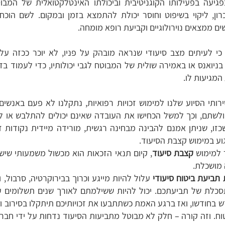
פגיעה בפעילותו הקוגניטיבית וביכולתו האינטלקטואלית של המבו
רון, ליקוי בשיפוט וחוסר יכולת להתמצא בזמן ובמקום. לשם הוכ
ם ממצאים נוירולוגיים וקביעת רופא מומחה.
 כי לעיתים מצב סיעודי שנראה מובהק על פניו, לא יוכר ככזה על
 בניואנס או באמירה שולית של המבוטח לגבי יכולותיו, כדי לעמוד ב
המגיעות לו.
ותי הסיוע שלנו למימוש זכויות רפואיות, נתקלנו לא פעם באנשים
לשתם, וכך למשל הכחישו את העובדה שאינם יכולים להתלבש או ל
זו, שניתן אמנם להבינה מבחינה רגשית, מורידה מיידית נקודות זיכ
וע במימוש קצבת הסיעוד.
 למימוש
קצבת סיעוד
, קיום תנאי הזכאות הוא מכשול משמעותי שי
 מושכלת.
תביעת ביטוח סיעודי
עלול להיות מייגע וכרוך בבירוקרטיה, סרבול, 
סכלת של תביעתכם. יכול להיות ששילמתם לאורך שנים תשלומים עב
דש בחודשו, ואז ברגע האמת כשתתבעו את זכויותיכם תיתקלו בסירוב ו
ח. וזה קורה – חלק לא מבוטל מתביעות הסיעוד נדחות על ידי חברו