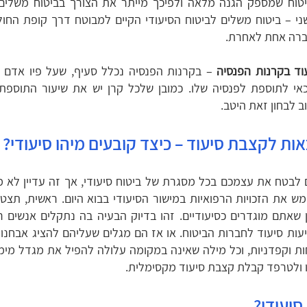
טוח שמספק הגנה מלאה ולפיכך מייתר את הצורך בביטוח משלים
ני – ביטוח משלים לביטוח הסיעודי הקיים למבוטח דרך קופת החול
חברה אחת לאחרת.
וד בקרנות הפנסיה
– בקרנות הפנסיה נכלל סעיף, שעל פיו אדם 
זכאי לתוספת לפנסיה שלו. כמובן שלכל קרן יש את שיעור התוספת
וב לבחון זאת היטב.
אות לקצבת סיעוד – כיצד קובעים מיהו סיעודי?
 לבטח את עצמכם בכל מסגרת של ביטוח סיעודי, אך זה עדיין לא 
ש את הזכויות הרפואיות במישור הסיעודי בבוא היום. ראשית, תצטר
 שאתם מוגדרים כסיעודיים. זהו בדיוק הבעיה בה נתקלים אנשים 
עות סיעוד לחברות הביטוח. או אז הם מגלים שעליהם להציג אבחנות
ת וקפדניות, וכל מילה שאינה במקומה עלולה להפיל את מגדל מימו
ו ולטרפד קבלת קצבת סיעוד מקסימלית.
סיעודי?