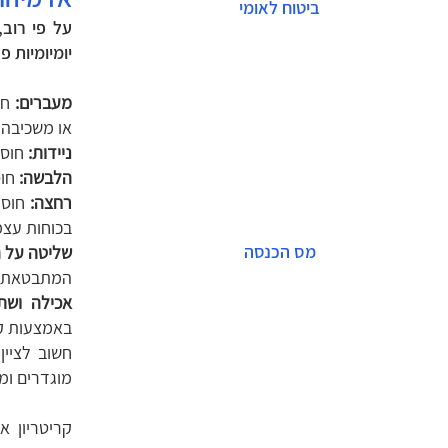
ביטוח לאומי
על פי רוב,
יומיומיות פש
מעברים:
חו
או משכיבה 
ניידות:
חוסר
הלבשה:
חוס
רחצה:
חוס
בכוחות עצמ
מס הכנסה
שליטה על ה
המתבטאת בכ
אכילה ושתי
באמצעות קשי
חשוב לציין
מוגדרים ומ
קריטריון 