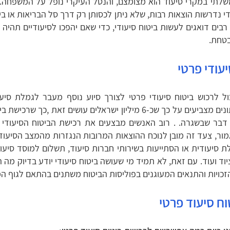
לתי במקרי סיעוד הוא מצומצם, והנטל העיקרי נופל על המשפחה.
י נדרשות הוצאות רבות, שלא ניתן לכסותן רק דרך סל הבריאות או ביט
 רבים דואגים לעשות ביטוח סיעודי, כדי שאם יהפכו לסיעודיים תהיה
בטחת.
עודי פרטי
ל לרכוש ביטוח סיעודי פרטי לצורך סיוע נוסף מעבר לגמלת סיע
לאומי. הנתונים מצביעים על כך שכ-6 מיליון ישראלים עושים זאת ,כך שרכ
 דבר שבשגרה. . רוב האנשים מבצעים את רכישת הביטוח הסיעודי 
מור, צעד זה מובן לנוכח ההוצאות המרובות הנגזרות מהמצב הסיעוד
 סיעודית או הסתייעות בשירותי חברות סיעוד, תשלום למוסד סיעוד
יוד ועוד. עם זאת, לא תמיד מי שעושה ביטוח סיעודי יודע בדיוק מה ה
הזכויות והתנאים המעוגנים בפוליסות הביטוח משתנים בהתאם לגוף ה
וח סיעוד פרטי