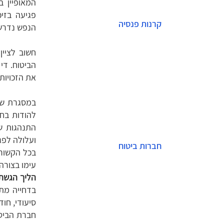
המאופיין ב
פגיעה בזיכ
קרנות פנסיה
הנפש נדרשי
חשוב לציין
הביטוח. די
את הזכויות 
במסגרת שיר
להודות בחו
התנהגות שכ
ועלולה לפג
חברות ביטוח
בכל הקשור
עימו בצורה
הליך הגשת 
בדחייה מת
סיעודי, חו
חברת הביטו