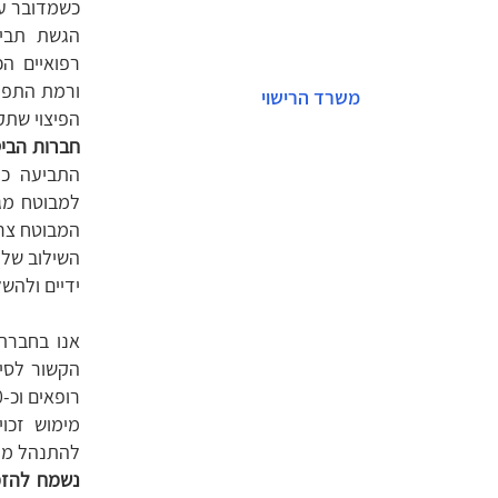
כשמדובר ע
הגשת תביע
רפואיים הכ
ורמת התפקו
משרד הרישוי
הפיצוי שתק
חברות הביט
התביעה כג
למבוטח מג
המבוטח צרי
השילוב של 
ידיים ולהש
אנו בחברת 
הקשור לסיו
מימוש זכו
להתנהל מול
נשמח להזמ