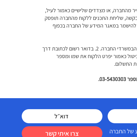
ישיר מהחברה, או מצדדים שלישיים כאמור לעיל,
בקשה, שליחת התכנים ללקוח מהחברה תופסק
יף להישמר במאגר המידע של החברה בכפוף
ביטול הסכם על ידי הלקוח ייעשה באחת מהדרכים הבאות:1. בעל"פ- בטלפון שמספרו 03-5430300 או בהודעה בעל פהבמשרדי החברה. 2. בדואר רשום לכתובת דרך
03-5430 בהודעת הביטול כאמור יפרט הלקוח את שמו ומספר
ת התשלום.
03-54.
דע של החברה
צרו איתי קשר