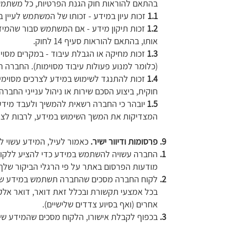
בהתאם להוראות חוק הגנת הפרטיות, כל משתמש 
1.1
זכות עיון במידע - זכותו של המשתמש לעיין במי
1.2
זכות תיקון מידע - אם המשתמש סבור שהמידע 
אותו, בהתאם להוראות סעיף 14 לחוק.
1.3
זכות מחיקה או הגבלת עיבוד - במקרים מסוי
(כלומר למנוע פעולות עיבוד מסוימות). החברה 
1.4
זכות להתנגד לשימוש במידע לצרכים מסוימים
חוקית, ביצוע הסכם שירות או ניהול ענייני החבר
1.5
יובהר כי החברה רשאית להמשיך ולעבד מידע 
המצדיקות את המשך השימוש במידע, לרבות לצורך 
פרסומות ודיוור ישיר.
כאמור לעיל, המידע עשוי לשמ
החברה עשויה להשתמש במידע כדי להציע ללקוח 
מודעות הפרסום באתר על פי הרגלי הביקור שלך
‏לקוח החברה מסכים שהחברה תשתמש במידע שנאסף
אחרים (ואף בסיוע צדדים שלישיים)‏‎ .‎
בכפוף לקבלת אישורו, הלקוח מסכים שהמידע שייא