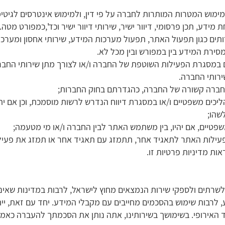
למימוש המטרות המותרות לחברה על פי דין, ולמימוש אינטרסים לגיט
ידע, תכן פרסומי, דיוור ישיר, שירותי דיוור ישיר וכד',כמפורט מטה.
ים כגון תפעול האתר, תפעול מערכות המידע, שירותי אחסון ומערכות
רת המידע בין במפורש ובין מכל לא.
ם במסגרת הפעילות השוטפת של החברה ו/או לצורך מתן שירותי החבר
ירותי החברה.
 חברה קשורה של החברה, כהגדרתם בחוק החברות;
יכים משפטיים ו/או במסגרת דיווח הנדרש לרשות מוסמכת, וכן אם י
שהו;
פטיים, אם יהיו, בין משתמש האתר לבין החברה ו/או מי מטעמה;
ילות האתר לתאגיד אחר, תתמזג עם תאגיד אחר או תמזג את פעילו
ות מדיניות פרטיות זו.
לשרתים ולספקי שירות הנמצאים מחוץ לישראל, לרבות במדינות שאינן
לרבות שימוש בהסכמים מחייבים עם מקבלי המידע. יחד עם זאת, ייתכן
ד האירופי. בשימושך בשירותינו, אתה נותן את הסכמתך להעברה כאמו