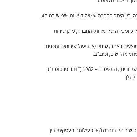
ן הביטוח הלאומי).
. בין היתר החברה עשויה לעשות שימוש במידע
יווק ומכירה של שירותי החברה, מתן שירות
ים באתר, שינוי ו/או ביטול שירותים ותכנים
מש הרשום, וכיוצ"ב.
הגשת תכנים שהחברה ו/או צדדים שלישיים לרבות על דרך של הגשת דברי פרסומות כהגדרתם בחוק התקשורת (בזק ושידורים), התשמ‎"‎ב – 1982 ‏‏("דבר פרסומת"),
שירותי החברה ו/או ‏פעילותה העסקית, בין