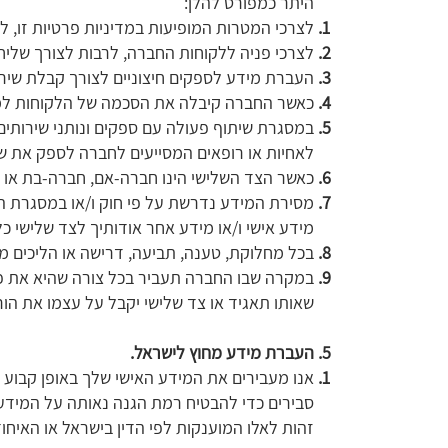
היתר כמפורט להלן: ‏
לצרכי המטרות המופיעות במדיניות פרטיות זו, 
לצרכי פניה ללקוחות החברה, לרבות לצורך שליחת מ
העברת מידע לספקים חיצוניים לצורך קבלת שירות
כאשר החברה קיבלה את הסכמה של הלקוחות למסי
במסגרת שיתוף פעולה עם ספקים ונותני שירותי
לאחיות או רופאים המסייעים לחברה לספק את ש
כאשר הצד השלישי הינו חברה-אם, חברה-בת או
מסירת המידע נדרשת על פי חוק ו/או במסגרת הל
מידע אישי ו/או מידע אחר אודותיך לצד שלישי כל
בכל מחלוקת, טענה, תביעה, דרישה או הליכים מש
במקרה שבו החברה תעביר בכל צורה שהיא את פע
שאותו תאגיד או צד שלישי יקבל על עצמו את הורא
העברת מידע מחוץ לישראל.
אנו מעבירים את המידע האישי שלך באופן קבוע 
סבירים כדי להבטיח רמת הגנה נאותה על המידע, 
זהות לאלו המוענקות לפי הדין בישראל או האיחו