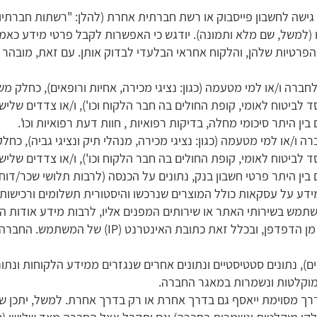
שה לחשבון פייסבוק או רשת חברתית אחרת (להלן: "רשתות חברתיות
למשל, שם מלא ותמונה). יודגש כי האפשרות לקבל פרטי מידע כאמ
הפרטיות שלהן, והלקוח אחראי הבלעדי לבדוק אותן. עם זאת, מובהר
לחברה ו/או למי מטעמה (כגון: נציגי מכירה, אחיות ורופאים), כחלק מ
 לביטוח לאומי, קופת החולים בה חבר הלקוח וכו'), ו/או צדדים שליש
ין היתר סיכומי מחלה, בדיקות רפואיות , חוות דעת רפואיות וכו'.
רה ו/או למי מטעמה (כגון: נציגי מכירה, מנהלי תיק ונציגי גביה), כ
 לביטוח לאומי, קופת החולים בה חבר הלקוח וכו'), ו/או צדדים שליש
בין היתר פרטי חשבון בנק, נתונים על הכנסה (לרבות תלושי שכר/דוחו
מידע על עסקאות כולל המוצרים שנרכשו והיסטורית תשלומים ורכישות
מש בשירותי האתר או שירותים המפנים אליו, לרבות מידע אודות 
ושירותים שעניינו את המשתמש וכן מידע שנקלט מן הד
), נתונים סטטיסטיים ‏ונתונים אחרים שנגזרים ממידע הלקוחות ונתונ
מוקלטות ונשמרות במאגר החברה.
דרך מסוימת ייאסף גם בדרך אחרת או רק בדרך אחרת. למשל, יתכן שמ