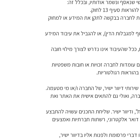
שנאסף ונשמר אודותיו, ובכלל זה:
 סעיף 13 לחוק.
פנות לחברה בבקשה לתקן את המידע או למחוק
 למגבלות הדין), או להגביל את עיבוד המידע
כל שהעיבוד אינו נדרש לצורך מילוי חובה
עומדות לחברה זכויות או חובות משפטיות
הוראות רגולטוריות.
 שירותי דיוור ישיר, של החברה ו/או מי מטעמה.
ה, ואולי גם להתאים אישית את האתר ואת
 ודיוור ישיר. שליחת התכנים עשויה להתבצע
כלל זאת דואר, דואר אלקטרוני, טלפון וטלפון נייד, כולל הודעות מוקלטות והודעות‏SMS ‎‏, ‏פקס, דואר אלקטרוני, רשתות חברתיות ואמצעים
ברי פרסומת ולפנות אליו בדיוור ישיר,