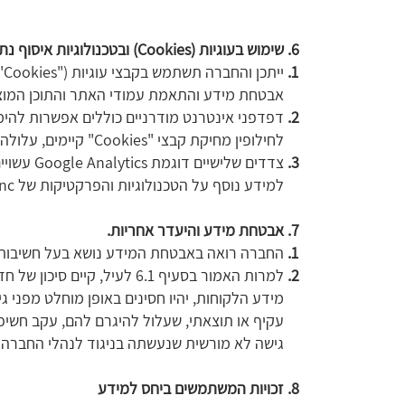
שימוש בעוגיות (Cookies) ובטכנולוגיות איסוף נתונים.
י
אבטחת מידע והתאמת עמודי האתר והתוכן המוצ
לחילופין מחיקת קבצי "Cookies" קיימים, עלולה לפגוע בהנאתך מהשימוש באתר.
למידע נוסף על הטכנולוגיות והפרקטיקות של Google Inc לחצ/י כאן כמו כן, מומלץ לעיין באפשרויות ה- opt-out הנוכחיות של Google Analytics על יד לחיצה כאן.
אבטחת מידע והיעדר אחריות.
החברה רואה באבטחת המידע נושא בעל חשיבות מ
למרות האמור בסעיף 6.1 לע
מידע הלקוחות, יהיו חסינים באופן מוחלט מפני 
עקיף או תוצאתי, שעלול להיגרם להם, עקב חשיפ
גישה לא מורשית שנעשתה בניגוד לנהלי החברה.
זכויות המשתמשים ביחס למידע