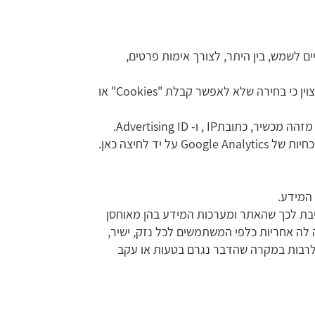
התקין, אשר עשויים לשמש, בין היתר, לצורך אימות פרטים,
דפדפני אינטרנט מודרניים כוללים אפשרות להימנע מקבלת "Cookies" ואפשרות למחיקת קבצי "Cookies" קיימים. יצוין כי בחירה שלא לאפשר קבלת "Cookies" או
צדדים שלישיים דוגמת Google Analytics עשויים להשתמש גם בטכנולוגיות לצורך איסוף נתונים מהשימוש באתר כגון מזהה מכשיר, כתובתIP , ו- Advertising ID.
המידע.
ינה מתחייבת לכך שהאתר ומערכות המידע בהן מאוחסן
ה לה אחריות כלפי המשתמשים לכל נזק, ישיר,
 לרבות במקרה שהדבר נגרם בטעות או עקב