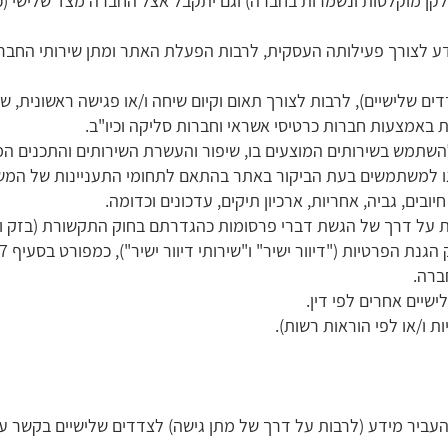
קן מוקלטות ונשמרות בחברה) וגם יתקבל אצל החברה מצד שלישי (כגו
 לצורך פעילותה העסקית, לרבות הפעלת האתר ומתן שירותי החברה
ים שלישיים), ‏לרבות לצורך תאום וקיום שיחה ו/או פגישה ראשונית, ש
ת באמצעות חברות כרטיסי אשראי וחברות סליקה וכיו"ב.‏
תמש בשירותים המוצעים בו, שיפור והעשרת השירותים והתכנים המוצע
גו למשתמשים בעת הביקור באתר בהתאם לתחומי התעניינות של המשת
ובים, גביה, אחריות, ארכיון תיקים, עדכונים וכדומה.
גנת הפרטיות ("דיוור ישיר" ו"שירותי דיוור ישיר"), כמפורט בסעיף 7 להלן.
ברה.‏
שיים אחרים ‏לפי דין.
ו/או ‏לפי הוראות רשות).‏
ביר מידע ‏‏(לרבות על דרך של מתן גישה) לצדדים שלישיים בקשר עם 