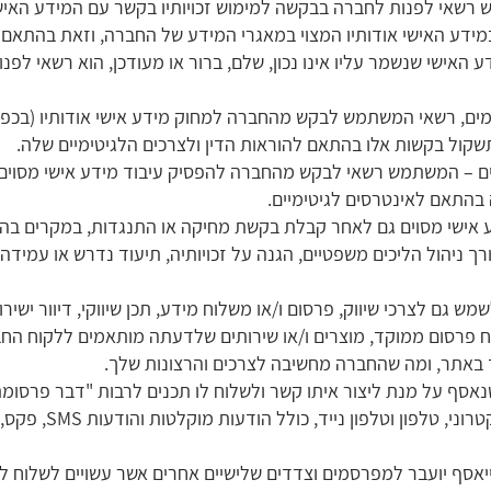
רשאי לפנות לחברה בבקשה למימוש זכויותיו בקשר עם המידע האישי 
דע האישי אודותיו המצוי במאגרי המידע של החברה, וזאת בהתאם להוראות
האישי שנשמר עליו אינו נכון, שלם, ברור או מעודכן, הוא רשאי ל
מים, רשאי המשתמש לבקש מהחברה למחוק מידע אישי אודותיו (בכפוף
תשקול בקשות אלו בהתאם להוראות הדין ולצרכים הלגיטימיים שלה.
 – המשתמש רשאי לבקש מהחברה להפסיק עיבוד מידע אישי מסוים, כ
ה בהתאם לאינטרסים לגיטימיים.
אישי מסוים גם לאחר קבלת בקשת מחיקה או התנגדות, במקרים בהם 
ניהול הליכים משפטיים, הגנה על זכויותיה, תיעוד נדרש או עמידה ב
ש גם לצרכי שיווק, פרסום ו/או משלוח מידע, תכן שיווקי, דיוור ישירו
פרסום ממוקד, מוצרים ו/או שירותים שלדעתה מותאמים ללקוח החבר
 באתר, ומה שהחברה מחשיבה לצרכים והרצונות שלך.
 על מנת ליצור איתו קשר ‏ולשלוח לו תכנים לרבות "דבר פרסומת",
בכל אמצעי תקשורת וב
סף יועבר למפרסמים וצדדים שלישיים אחרים אשר עשויים לשלוח לו ד