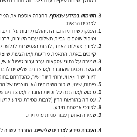
במהלך שיחות שיקיים עם נציגים של החברה (שחל
השימוש במידע שנאסף.
החברה אוספת את המידע
לצרכים הבאים:
הענקת שירותי החברה וניהולם (לרבות על ידי צדד
וטיפול שוטפים, גביית תשלום עבור השירות, ‏לרבו
לצורך פעילות האתר, לרבות האפשרות לגלוש ולהש
קיימים באתר, התאמת מודעות ו/או הצעות שיוצ
שמירה על נתוני עסקאות-עבר עבור טיפול אישי, חי
דיוור ישיר ו/או ושירותי דיוור ישיר, כהגדרתם בחוק ה
‏פיתוח, שינוי, שיפור השירותים ו/או מוצרים של הח
‏מימוש ו/או הגנה על זכויות החברה ו/או צדדים שלי
‏עמידה בהוראות הדין (לרבות מסירת מידע לרשויות 
‏לצורכי אבטחת מידע.
שמירה ואחסון עבור פניות עתידיות.
העברת מידע לצדדים שלישיים.
החברה עשויה להע