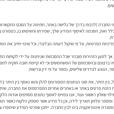
ים.
רותי החברה (לרבות בדרך של גלישה באתר, חתימה על הסכם התקשרות
לל זאת, הסכמה לאיסוף המידע שלך, שמירתו והשימוש בו, כמפורט במ
ת.
יות הפרטיות, על פי שיקול דעתה הבלעדי, וכל שינוי יחייב את ה
אך למען הזהירות מובהר שכל ‏ההסכמות שניתנות על ידי לקוחות החבר
ה ברצונם ובהסכמתם של המשתמשים וכי לא קיימת חובה חוקית למס
, הנוגע לצדדים שלישים, נמסר על פי דין וברשות.
, בין היתר, את סוגי הנתונים המפורטים להלן והוא נאסף בין היתר ב
הזנת פרטים באתר או באתרים אחרים המפרסמים את החברה, שיחה ע
 שאלון ראשוני ועוד, אנו צפויים לאסוף נתונים מסוימים אודות הלק
 ומספר טלפון תאריך לידה, וכן כל מידע אשר מספק הלקוח כאשר הו
גרת אינטראקציה בינו לבין החברה. ייתכן שפרטי המידע שימסרו על 