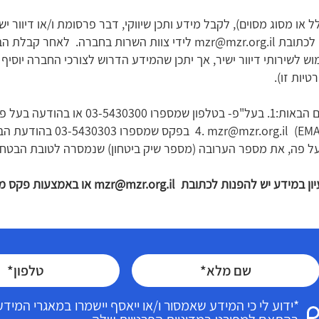
ל או מסוג מסוים), לקבל מידע ותכן שיווקי, דבר פרסומת ו/או דיוור 
 לכתובת
mzr@mzr.org.il
לידי צוות השרות בחברה. לאחר קבלת ה
וש לשירותי דיוור ישיר, אך יתכן שהמידע הדרוש לצורכי החברה יוס
טיות זו).
mzr@mzr.org.il
בפקס שמספרו 303
על פה, את מספר הערובה (מספר שיק ביטחון) שנמסרה לטובת הבטח
עיון במידע יש להפנות לכתובת
mzr@mzr.org.il
או באמצעות פקס מספר 30303
*ידוע לי כי המידע שאמסור ו/או ייאסף יישמרו במאגרי המי