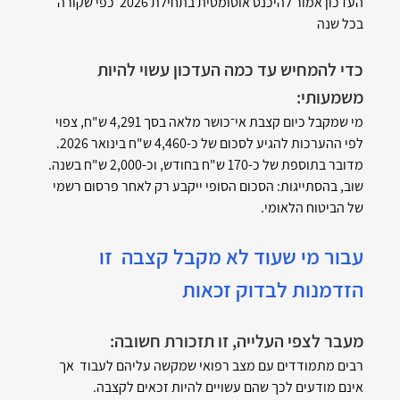
העדכון אמור להיכנס אוטומטית בתחילת 2026  כפי שקורה 
בכל שנה
כדי להמחיש עד כמה העדכון עשוי להיות 
משמעותי:
מי שמקבל כיום קצבת אי־כושר מלאה בסך 4,291 ש"ח, צפוי  
לפי ההערכות להגיע לסכום של כ-4,460 ש"ח בינואר 2026.
מדובר בתוספת של כ-170 ש"ח בחודש, וכ-2,000 ש"ח בשנה.
שוב, בהסתייגות: הסכום הסופי ייקבע רק לאחר פרסום רשמי 
של הביטוח הלאומי.
עבור מי שעוד לא מקבל קצבה  זו 
הזדמנות לבדוק זכאות
מעבר לצפי העלייה, זו תזכורת חשובה:
רבים מתמודדים עם מצב רפואי שמקשה עליהם לעבוד  אך 
אינם מודעים לכך שהם עשויים להיות זכאים לקצבה.