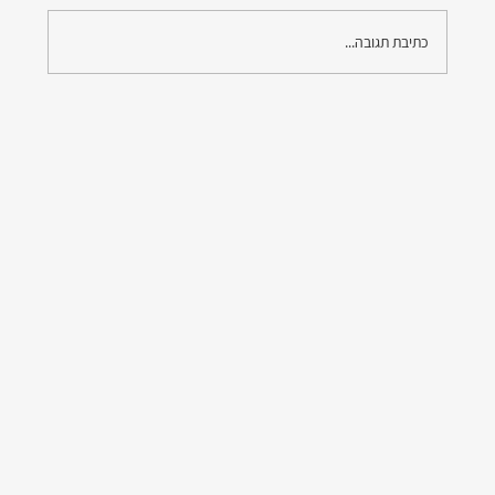
כתיבת תגובה...
איך נקבעים אחוזי נכות בביטוח לאומי ומה באמת
משפיע על התוצאה?