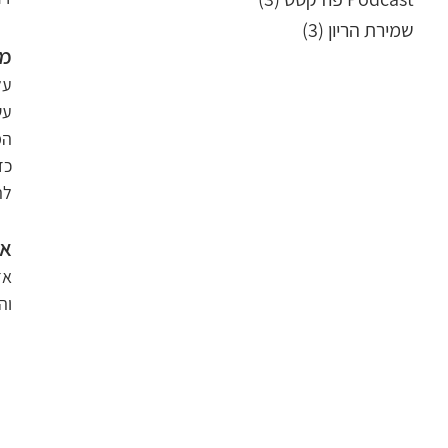
שמירת הריון
(3)
3 פוסטים
מי
המ
לה
אז
וה
       ●    
       ●    
       ●        
       ●      
       ●   