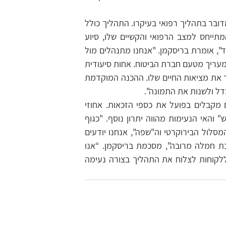
"בניגוד למה שחלק מהאנשים חושבים לא נדרש כאן עורך דין מאחר ומדובר בתהליך רפואי בעיקרו. התהליך כולל 
בין השאר עיון של הפוליסות שהאדם מחזיק בהן, בניית תיק רפואי המתייחס למצב הרפואי והקשיים שלו, סיוע 
באיסוף מסמכים, מסמכים רפואיים מרופאים מומחים, קביעת תורים ועוד", אומרת בריסקמן. "אנחנו מתנהלים מול 
חברת הביטוח, כולל הגשת התביעה, ומכינים את המבוטח למפגש עם המעריך מטעם חברת הביטוח. אחות סיעודית 
מטעמנו מגיעה לבית הלקוח, מתעדת את הקשיים ומכינה דו”ח המתאר את מציאות החיים שלו. ההכנה המוקדמת 
ל ולשנות את התמונה".
התשלום עבור השירות נעשה על בסיס הצלחה בלבד: כלומר, רק אם מקבלים בפועל את כספי הזכאות. אחוזי 
ההצלחה הגבוהים והעובדה שנחסכים מהלקוח המאמצים, "כאבי הראש" והאי הנעימות מהווה יתרון נוסף. "כגוף 
מקצועי עם מומחי זכויות רפואיות וצוותי אחיות מנוסות, המכירים את המסלול הבירוקרטי וה"שפה", אנחנו יודעים 
לטפל בנושא בצורה ההוגנת, האמפטית והמקצועית ביותר, תוך הפגנת חמלה מרובה", מסכמת בריסקמן. “אנו 
מודעים לקשיים הכרוכים הן במצב הרפואי והן בהתמודדות ומסייעים ללקוחות לצלוח את התהליך בצורה נעימה 