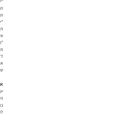
“י
חב
אי
שה
אל
בת