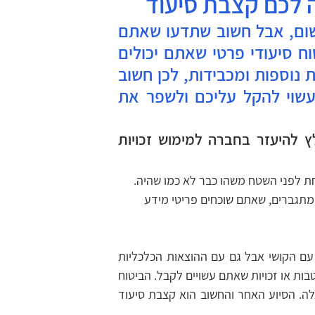
 לכם קצבת סיעוד
ייתכן והמצב הבריאותי שלכם כבר לא כתמול שלשום, אבל חשוב שתדעו שאתם 
ממש לא לבד! ישנה סבירות גבוהה שיש לכם ביטוח סיעודי פרטי שאתם יכולים 
לממש. קשיים בריאותיים כרוכים בהוצאות כלכליות נוספות ומכבידות, לכן חשוב 
להכיר את האפשרות לקבל פיצוי כספי חודשי שעשוי להקל עליכם ולשפר את 
מהם התנאים בהם ניתן לקבל את הסיוע? ומדוע מומלץ להיעזר בחברה למימוש זכויות 
ת לפני השטח משהו כבר לא כמו שהיה. 
מתגברים, שאתם שוכחים פריטי מידע 
חשוב להבין שישנם רבים הסובלים כיום מקשיים דומים ומתמודדים גם עם הקושי אבל גם עם ההוצאות הכלכליות 
הכרוכות בכך. הנקודה החשובה היא שמרגע זה, יש רשימה ארוכה של הטבות או זכויות שאתם עשויים לקבל. הביטוח 
הלאומי למשל, מקנה שעות עבור מטפלת או כסף שווה ערך לשעות אלה. הסיוע האחר והחשוב הוא קצבת סיעוד 