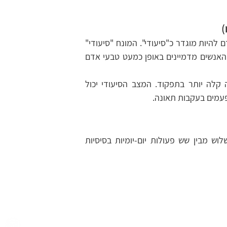
)
על מנת לקבל את הזכויות השונות מטעם הגורמים המבטחים, על האדם להיות מוגדר כ"סיעודי". המונח "סיעודי" 
עשוי לעורר לעיתים קונוטציות שליליות שונות, או אפילו סטיגמות. רוב האנשים מדמיינים באופן כמעט טבעי אדם 
כדי להיות מוגדר כסיעודי ולקבל את הקצבה, תיתכן לפעמים פגיעה קלה יותר בתפקוד. המצב הסיעודי יכול 
עמים בעקבות תאונה. 
אדם יוגדר כסיעודי אם אין באפשרותו לבצע באופן עצמאי לפחות שלוש מבין שש פעולות יום-יומיות בסיסיות 