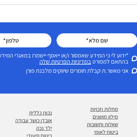
ם אותה מחלה
איך נקבעים אחוזי נכות בביטוח
 נכות שונים
לאומי ומה באמת משפיע על
התוצאה?
*ידוע לי כי המידע שאמסור ו/או ייאסף יישמרו במאגרי המי
בהתאם למפורט
במדיניות הפרטיות שלה
אני מאשר.ת קבלת חומרים שיווקים מלבנת פורן
מחלות וזכויות
נכות כללית
מילון מושגים
אובדן כושר עבודה
שאלות ותשובות
ילד נכה
ביטוח לאומי
ביטוח סיעודי