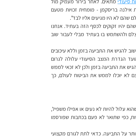
ח סיעודי
 מתאים. לאחר בירור מעמיק מול 
חברת הביטוח, מתגלה שיש להם ביטוחים משמעותיים מאוד", מספרת אילנה בריסקמן - מומחית זכויות מטעם 
 שהם לא היו מגיעים אליו לבד".
"ישנם גם אנשים שחוששים לנצל את הביטוח "מוקדם מדי", במחשבה שהם יהיו זקוקים לכסף הזה בעתיד. אנחנו 
תמיד אומרים שבמידה ונצליח בתביעה, הם יוכלו לשמור את הכסף אצלם ולהשתמש בו בעתיד מבלי לעבור שוב 
"חברות הביטוח מתייחסות למועד תחילת המצב הסיעודי, זו הסיבה שחשוב להגיש את התביעה בזמן וללא עיכובים 
מיותרים. ברוב הפוליסות, הגשת תביעה לאחר יותר משלוש שנים ממועד הגדרת המצב הסיעודי עלולה לגרום 
לדחיית התביעה. , חברת הביטוח תטען כי המבוטח אכן סיעודי אבל לא הגיש את התביעה בזמן ולכן לא זכאי לממש 
את זכותו. אלו שאינם מגישים את התביעה בזמן מסתכנים בכך שבעצם לא יוכלו לממש את הביטוח לעולם, כך 
ישנם חששות אצל חלק גדול מהמבוטחים הן מהתהליך עצמו ומהחשש שהוא עלול להיות לא נעים או אפילו משפיל, 
חלקם גם מעלים חשש מחוסר הצלחה או מהתעמרות של חברת הביטוח, כפי שתואר לא פעם בכתבות שפורסמו 
למרות שיש בסיס לחלק מהחששות האלה, זה ממש לא אומר שצריך לוותר על התביעה. כדאי לתת לגורם מקצועי 