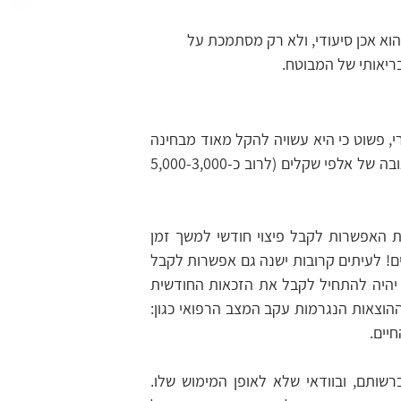
א אכן סיעודי, ולא רק מסתמכת על 
ריאותי של המבוטח.
המצב האופטימאלי הוא כמובן לקבל את קצבת הסיעוד בהקדם האפשרי, פשוט כי היא עשויה להקל מאוד מבחינה 
כלכלית. ובמספרים? אדם המוכר כסיעודי צפוי לקבל קצבה חודשית בגובה של אלפי שקלים (לרוב כ-5,000-3,000 
פוליסות הביטוח הפרטיות או הפוליסות דרך קופות החולים, מקנות את האפשרות לקבל פיצוי חודשי למשך זמן 
מוגבל (לרוב, חמש שנים) עם זאת ישנן פוליסות המקנות פיצוי לכל החיים! לעיתים קרובות ישנה גם אפשרות לקבל 
סכום רטרואקטיבי וזאת בהתאם למועד ההכרה כסיעודי. במקביל ניתן יהיה להתחיל לקבל את הזכאות החודשית 
אותה יהיה צורך לחדש מדי פעם. הסכומים הללו עשויים לסייע במימון ההוצאות הנגרמות עקב המצב הרפואי כגון: 
יים.
הבעיה היא שהרבה אנשים אינם מודעים כלל לביטוח הסיעודי שיש ברשותם, ובוודאי שלא לאופן המימוש שלו. 