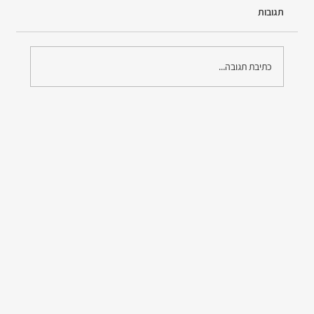
תגובות
כתיבת תגובה...
נשים מובילות : הפועל לב ירושלים חתמה עם לבנת פורן
חסות ראשית