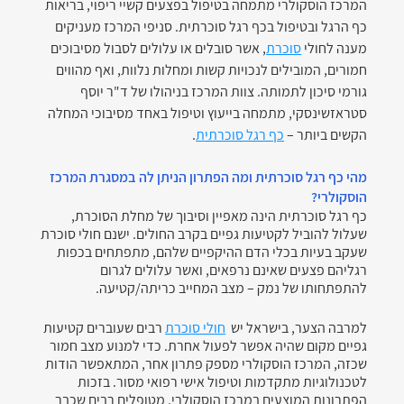
המרכז הוסקולרי מתמחה בטיפול בפצעים קשיי ריפוי, בריאות 
כף הרגל ובטיפול בכף רגל סוכרתית. סניפי המרכז מעניקים 
מענה לחולי 
סוכרת
, אשר סובלים או עלולים לסבול מסיבוכים 
חמורים, המובילים לנכויות קשות ומחלות נלוות, ואף מהווים 
גורמי סיכון לתמותה. צוות המרכז בניהולו של ד"ר יוסף 
סטראזשינסקי, מתמחה בייעוץ וטיפול באחד מסיבוכי המחלה 
הקשים ביותר – 
כף רגל סוכרתית
.
מהי כף רגל סוכרתית ומה הפתרון הניתן לה במסגרת המרכז 
הוסקולרי?
כף רגל סוכרתית הינה מאפיין וסיבוך של מחלת הסוכרת, 
שעלול להוביל לקטיעות גפיים בקרב החולים. ישנם חולי סוכרת 
שעקב בעיות בכלי הדם ההיקפיים שלהם, מתפתחים בכפות 
רגליהם פצעים שאינם נרפאים, ואשר עלולים לגרום 
להתפתחותו של נמק – מצב המחייב כריתה/קטיעה.
למרבה הצער, בישראל יש  
חולי סוכרת
 רבים שעוברים קטיעות 
גפיים מקום שהיה אפשר לפעול אחרת. כדי למנוע מצב חמור 
שכזה, המרכז הוסקולרי מספק פתרון אחר, המתאפשר הודות 
לטכנולוגיות מתקדמות וטיפול אישי רפואי מסור. בזכות 
הפתרונות המוצעים במרכז הוסקולרי, מטופלים רבים שכבר 