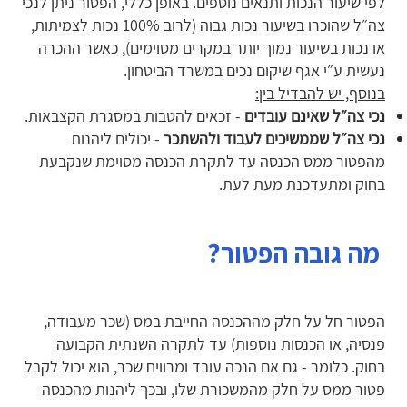
לפי שיעור הנכות ותנאים נוספים. באופן כללי, הפטור ניתן לנכי
צה״ל שהוכרו בשיעור נכות גבוה (לרוב 100% נכות לצמיתות,
או נכות בשיעור נמוך יותר במקרים מסוימים), כאשר ההכרה
נעשית ע״י אגף שיקום נכים במשרד הביטחון.
בנוסף, יש להבדיל בין:
נכי צה״ל שאינם עובדים
- זכאים להטבות במסגרת הקצבאות.
נכי צה״ל שממשיכים לעבוד ולהשתכר
- יכולים ליהנות
מהפטור ממס הכנסה עד לתקרת הכנסה מסוימת שנקבעת
בחוק ומתעדכנת מעת לעת.
מה גובה הפטור?
הפטור חל על חלק מההכנסה החייבת במס (שכר מעבודה,
פנסיה, או הכנסות נוספות) עד לתקרה השנתית הקבועה
בחוק. כלומר - גם אם הנכה עובד ומרוויח שכר, הוא יכול לקבל
פטור ממס על חלק מהמשכורת שלו, ובכך ליהנות מהכנסה