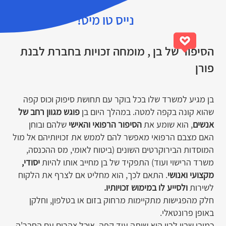
נייס טו מיט!
הסיפור של בן , מומחה זכויות בחברת לבנת
פורן
בן מגיע למשרד שלו בכל בוקר עם תחושת סיפוק וכוס קפה
שהוא קונה בקפה למטה. במהלך היום בן
פוגש מגוון רחב של
אנשים
, הוא שומע את
הסיפור הרפואי והאישי
שלהם ובוחן
האם מצבם הרפואי מאפשר להם לממש את זכויותיהם אל מול
המוסדות הבירוקרטים השונים (ביטוח לאומי, מס ההכנסה,
משרד הרישוי ועוד) התפקיד של בן מחייב אותו להיות
יסודי,
מקצועי ואנושי
. התאם לכך, הוא מחליט אם לצרף את הלקוח
לשירות
ולסייע לו במימוש זכויותיו.
חלק מהפגישות מתקיימות מרחוק בזום או בטלפון, וחלקן
באופן פרונטאלי.
כמובן שבין לבין הוא שותה עוד קפה, אוכל צהרים עם החבר'ה