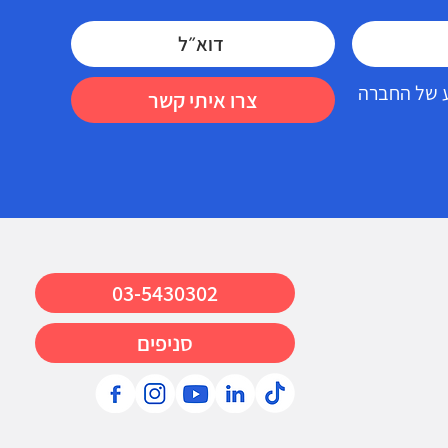
דע של החברה
צרו איתי קשר
03-5430302
סניפים