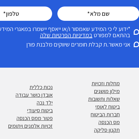
*ידוע לי כי המידע שאמסור ו/או ייאסף יישמרו במאגרי המי
בהתאם למפורט
במדיניות הפרטיות שלה
אני מאשר.ת קבלת חומרים שיווקים מלבנת פורן
מחלות וזכויות
נכות כללית
מילון מושגים
אובדן כושר עבודה
שאלות ותשובות
ילד נכה
ביטוח לאומי
ביטוח סיעודי
חברות הביטוח
פטור ממס הכנסה
מס הכנסה
זכויות אלמנים ויתומים
תקנון סליקה