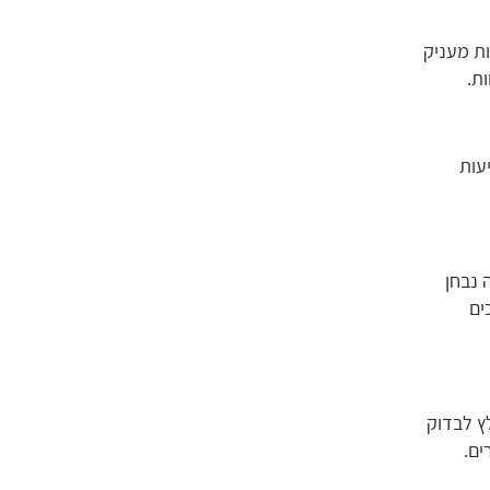
ות מעניק
ות.
עות
 נבחן
ים
ץ לבדוק
ים.