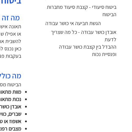
ביטוח 
ביטוח סיעודי - קצבת סיעוד מחברות
הביטוח
מה זה ב
הגשת תביעה אי כושר עבודה
תאונה אישי
אובדן כושר עבודה - כל מה שצריך
או אפילו ש
לדעת
להשבית אות
ההבדל בין קצבת כושר עבודה
כאן נכנס ל
ופנסיית נכות
בעקבות פגי
מה כולל
הביטוח מספ
מוות מתאונ
נכות מתאונ
אובדן כושר
שברים, כווי
אשפוז או טי
מצבים רפוא