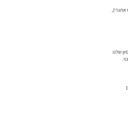
אתגרי),
יון שלנו
י.