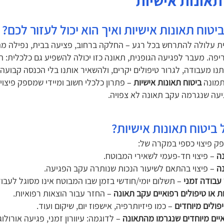
תאונות אישיות
יטוח תאונות אישיות ואיך הוא יכול לעזור לכם?
ת עלולה להתרחש בכל רגע – החלקה ברחוב, פציעה בבית, נפילה מה
ריפה. מעבר לפגיעה הגופנית, תאונה כזו יכולה להשפיע גם כלכלית: ה
נו מעבודה, לגרור טיפולים יקרים, ולהשאיר אותנו בלי הכנסה קבועה.
תמונה
ביטוח תאונות אישיות
– פתרון כלכלי חשוב ומיידי שמספק פיצוי
עה שנגרמה עקב תאונה לא צפויה.
 ביטוח תאונות אישיות?
ק פיצוי כספי במקרה של:
ה
– פיצוי חד-פעמי לשאירי המבוטח.
ה
– פיצוי בהתאם לשיעור הנכות שנותרה עקב הפגיעה.
 עבודה זמני
– תשלום יומי/חודשי בזמן שבו המבוטח אינו מסוגל לעבוד
ות או טיפולים רפואיים עקב תאונה
– החזר עבור הוצאות רפואיות.
פולים מיוחדים
– כמו פיזיותרפיה, אישפוז יום, שיקום ועוד.
יים מיוחדים שנגרמו מהתאונה
– לדוגמה: עיוורון זמני, פגיעה אורולוג