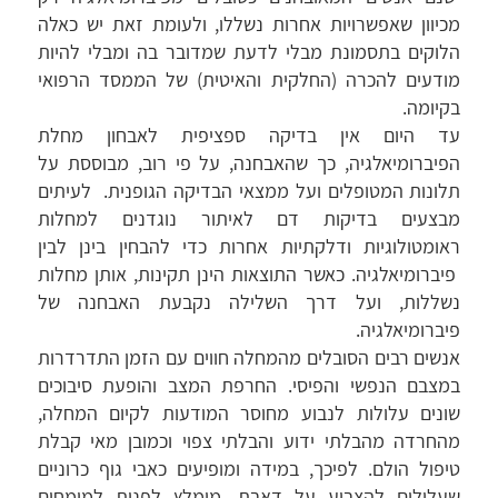
מכיוון שאפשרויות אחרות נשללו, ולעומת זאת יש כאלה
הלוקים בתסמונת מבלי לדעת שמדובר בה ומבלי להיות
מודעים להכרה (החלקית והאיטית) של הממסד הרפואי
בקיומה.
עד היום אין בדיקה ספציפית לאבחון מחלת
הפיברומיאלגיה, כך שהאבחנה, על פי רוב, מבוססת על
תלונות המטופלים ועל ממצאי הבדיקה הגופנית. לעיתים
מבצעים בדיקות דם לאיתור נוגדנים למחלות
ראומטולוגיות ודלקתיות אחרות כדי להבחין בינן לבין
פיברומיאלגיה. כאשר התוצאות הינן תקינות, אותן מחלות
נשללות, ועל דרך השלילה נקבעת האבחנה של
פיברומיאלגיה.
אנשים רבים הסובלים מהמחלה חווים עם הזמן התדרדרות
במצבם הנפשי והפיסי. החרפת המצב והופעת סיבוכים
שונים עלולות לנבוע מחוסר המודעות לקיום המחלה,
מהחרדה מהבלתי ידוע והבלתי צפוי וכמובן מאי קבלת
טיפול הולם. לפיכך, במידה ומופיעים כאבי גוף כרוניים
שעלולים להצביע על דאבת, מומלץ לפנות למומחים