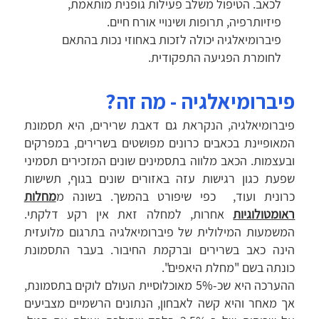
לכאב. הטיפול משלב פעילות גופנית מותאמת,
פיזיותרפיה, תרופות ושינויי אורח חיים.
פיברומיאלגיה יכולה לזכות באחוזי נכות בהתאם
לחומרת הפגיעה התפקודית.
פיברומיאלגיה - מה זה?
פיברומיאלגיה, הנקראת גם דאבת שרירים, היא תסמונת
המאופיינת בכאבים כרונים מפושטים בשרירים, במפרקים
ובעצמות. הכאב מלווה בתסמינים שונים המזכירים תסמיני
שפעת כגון רגישות עזה באזורים שונים בגוף, תשישות
כרונית ועוד, כפי שיפורט בהמשך. בשונה מ
מחלות
ראומטולוגיות
אחרות, למחלה זאת אין רקע דלקתי.
המשמעות המילולית של פיברומיאלגיה בתרגום מלועזית
הינה כאב בשרירים וברקמת החיבור. בעבר התסמונת
כונתה בשם "מחלת היאפים".
ההערכה היא שכ-5% מאוכלוסיית העולם לוקים בתסמונת,
אך מאחר והיא קשה לאבחון, הנתונים הרשמיים מצביעים