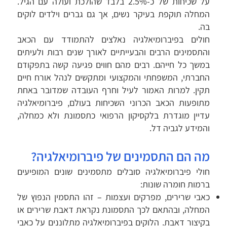
על שכיחות של כ-2.5% בלבד שהולכת ועולה עם הגיל.
המחלה תוקפת בעיקר נשים, אך גם גברים וילדים לוקים
בה.
חולים בפיברומיאלגיה נאלצים להתמודד עם הכאב
והתסמינים הרבים והבעייתיים לאורך שנים רבות ולעיתים
במשך כל חייהם. רבים מהם חווים פגיעה קשה בתפקודם
החברתי, המשפחתי והמקצועי ומתקשים לנהל אורח חיים
תקין. למרות האמור לעיל וחרף העובדה שמדובר באחת
מתופעות הכאב הכרוני השכיחות בעולם, פיברומיאלגיה
עדיין מוגדרת בלקסיקון הרפואי כתסמונת ולא כמחלה,
והמידע לגביה דל.
מה הם התסמינים של פיברומיאלגיה?
חולי פיברומיאלגיה סובלים מתסמינים שונים המופיעים
ברמות חומרה שונות:
כאבי שרירים, מפרקים ועצמות – זהו התסמין הנפוץ של
המחלה, ובהתאם לכך התסמונת נקראת דאבת שרירים או
בקיצור דאבת. הלוקים בפיברומיאלגיה מתלוננים על כאבי