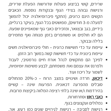
שרירים, קושי בביצוע פעולות שדורשות הפעלת שרירים,
ורגישות גבוהה בצידי הגוף ובנקודות נוספות. הכאבים
הקשים הינם כרונים, (התקף פיברומיאלגיה יכול להמשך
למעלה מ-3 חודשים), מפושטים בכל הגוף, בעיקר ברגליים,
בידיים, בגב ובצוואר, ומזכירים כאבי גוף שמאפיינים שפעת.
הם לא חולפים או משתפרים בזמן מנוחה ואף מחמירים
בלילה ובבוקר.
עייפות עד כדי תשישות כרונית – חולי פיברומיאלגיה חשים
עייפות בינונית עד כדי תשישות קשה במשך רוב הזמן.
לפיכך הם מתקשים לנהל אורח חיים נורמטיבי, לעבוד
ולפרנס את עצמם ואת משפחתם, לבצע משימות יומיומיות,
לשמור על ריכוז ועוד.
דיכאון
,
חרדה ושינויים במצב הרוח – כ-20% מהחולים
סובלים מהפרעה דכאונית. הפרעות שינה – קשיים
בהירדמות ו/או שינה בלתי רציפה המלווה ביקיצות מרובות.
כאבי ראש
וסחרחורות.
נמלולים ועקצוצים בגוף.
רגישות לסביבה – רגישות לגירויים שונים כמו רעש, אור,