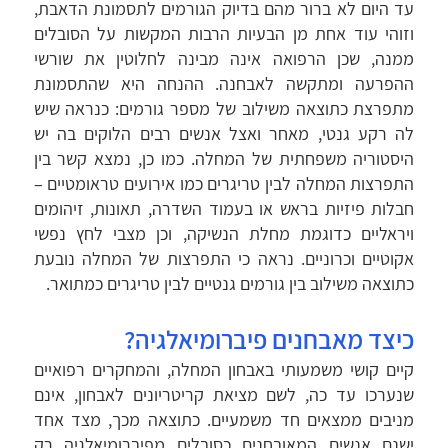
עד היום לא ברור מהם בדיוק הגורמים לתסמונת הדאבת,
וזוהי עוד אחת מן הבעיות הרבות המקשות על הסובלים
ממנה, שכן הרפואה אינה מבינה לחלוטין את שורשי
ההפרעה ומתקשה לאבחנה. ההנחה היא שהתסמונת
מתפרצת כתוצאה משילוב של מספר גורמים: כנראה שיש
לה רקע גנטי, מאחר ואצל אנשים רבים הלוקים בה יש
היסטוריה משפחתית של המחלה. כמו כן, נמצא קשר בין
התפרצות המחלה לבין טריגרים כמו אירועים טראומטיים –
חבלות פיזיות בראש או בעמוד השדרה, תאונות, זיהומים
ויראליים כדוגמת מחלת הנשיקה, וכן מצבי לחץ נפשי
אקוטיים וכרוניים. נראה כי התפרצות של המחלה נובעת
כתוצאה משילוב בין גורמים גנטיים לבין טריגרים כמתואר.
כיצד מאבחנים פיברומיאלגיה?
קיים קושי משמעותי באבחון המחלה, והמחקרים רפואיים
שנערכו עד כה, לשם מציאת קריטריונים לאבחון, אינם
מניבים ממצאים חד משמעיים. כתוצאה מכך, מצד אחד
ישנם אנשים המאובחנים כסובלים מפיברומיאלגיה רק