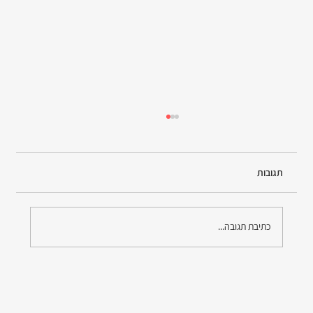
תגובות
כתיבת תגובה...
"מי יכול לעזור לי להגיש תביעה לביטוח לאומי?" -
המדריך המלא למימוש זכויות רפואיות