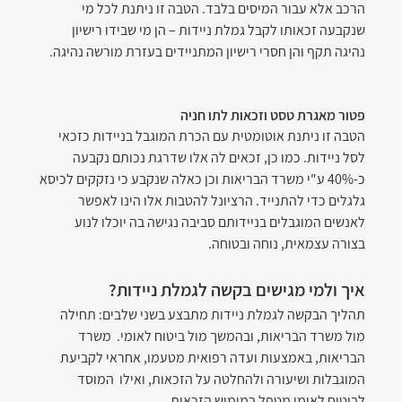
הרכב אלא עבור המיסים בלבד. הטבה זו ניתנת לכל מי 
שנקבעה זכאותו לקבל גמלת ניידות – הן מי שבידו רישיון 
נהיגה תקף והן חסרי רישיון המתניידים בעזרת מורשה נהיגה.
פטור מאגרת טסט וזכאות לתו חניה
הטבה זו ניתנת אוטומטית עם הכרת המוגבל בניידות כזכאי 
לסל ניידות. כמו כן, זכאים לה אלו שדרגת נכותם נקבעה 
כ-40% ע"י משרד הבריאות וכן כאלה שנקבע כי נזקקים לכיסא 
גלגלים כדי להתנייד. הרציונל להטבות אלו הינו לאפשר 
לאנשים המוגבלים בניידותם סביבה נגישה בה יוכלו לנוע 
בצורה עצמאית, נוחה ובטוחה.
איך ולמי מגישים בקשה לגמלת ניידות?
תהליך הבקשה לגמלת ניידות מתבצע בשני שלבים: תחילה 
מול משרד הבריאות, ובהמשך מול ביטוח לאומי.  משרד 
הבריאות, באמצעות ועדה רפואית מטעמו, אחראי לקביעת 
המוגבלות ושיעורה ולהחלטה על הזכאות, ואילו  המוסד 
לביטוח לאומי מטפל במימוש הזכאות.