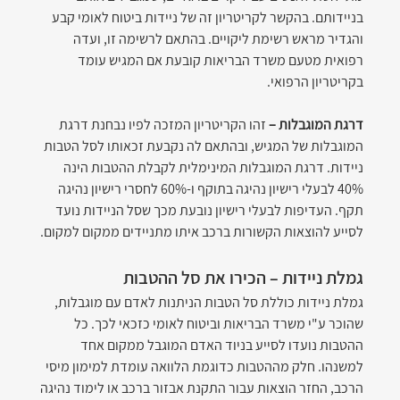
בניידותם. בהקשר לקריטריון זה של ניידות ביטוח לאומי קבע 
והגדיר מראש רשימת ליקויים. בהתאם לרשימה זו, ועדה 
רפואית מטעם משרד הבריאות קובעת אם המגיש עומד 
בקריטריון הרפואי.
דרגת המוגבלות –
 זהו הקריטריון המזכה לפיו נבחנת דרגת 
המוגבלות של המגיש, ובהתאם לה נקבעת זכאותו לסל הטבות 
ניידות. דרגת המוגבלות המינימלית לקבלת ההטבות הינה 
40% לבעלי רישיון נהיגה בתוקף ו-60% לחסרי רישיון נהיגה 
תקף. העדיפות לבעלי רישיון נובעת מכך שסל הניידות נועד 
לסייע להוצאות הקשורות ברכב איתו מתניידים ממקום למקום.
גמלת ניידות – הכירו את סל ההטבות
גמלת ניידות כוללת סל הטבות הניתנות לאדם עם מוגבלות, 
שהוכר ע"י משרד הבריאות וביטוח לאומי כזכאי לכך. כל 
ההטבות נועדו לסייע בניוד האדם המוגבל ממקום אחד 
למשנהו. חלק מההטבות כדוגמת הלוואה עומדת למימון מיסי 
הרכב, החזר הוצאות עבור התקנת אבזור ברכב או לימוד נהיגה 