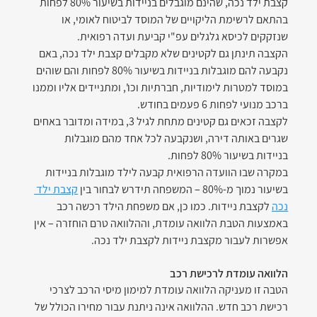
קצבת ילד נכה, שהינם מוגבלים בניידות בשיעור 80% לפחות 
בהתאם לרשימת הליקויים של המוסד לביטוח לאומי, או 
שנזקקים לכיסא גלגלים עפ"י קביעת ועדה רפואית.
הקצבה תינתן גם לקטינים שלא מקבלים קצבת ילד נכה, באם 
נקבעה להם מוגבלות בניידות בשיעור 80% לפחות והם שוהים 
במוסד למטרות לימודיות, חברתיות וכו', ומתניידים אליו וממנו 
ברכב מנועי לפחות 6 פעמים בחודש.
לקצבה זכאים גם קטינים מתחת לגיל 3, במידה ומדובר באחים 
שגרים באותה דירה, ושנקבעה לכל אחד מהם מוגבלות 
בניידות בשיעור 80% לפחות.
במקרה שבו הוועדה הרפואית קבעה לילד מוגבלות בניידות 
בשיעור נמוך מ-80% – המשפחה תידרש לבחור בין 
קצבת ילד 
נכה
 לקצבת ניידות. כמו כן, אם משפחת הילד רכשה רכב 
באמצעות הטבת הלוואה עומדת, וההלוואה טרם הוחזרה – אין 
אפשרות לעבור מקצבת ניידות לקצבת ילד נכה.
הלוואה עומדת לרכישת רכב
הטבה זו מעניקה הלוואה עומדת למימון מיסי הרכב לצרכי 
רכישת רכב חדש. ההלוואה אינה ניתנת עבור מחירו הכולל של 