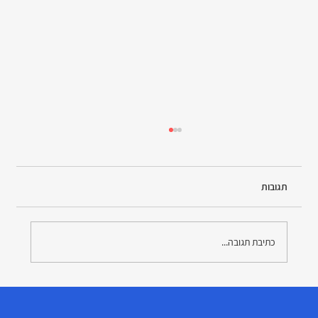
תגובות
כתיבת תגובה...
"מי יכול לעזור לי להגיש תביעה לביטוח לאומי?" -
המדריך המלא למימוש זכויות רפואיות