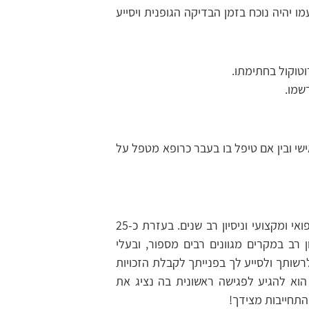
שימו לב- כל פונה לוועדה רפואית רשאי לבקש מהוועדה כי מלווה מטעמו יהיה נוכח בזמן הבדיקה הגופנית ויסייע 
וטוקול בחתימתו.
שמו.
אם הנבדק מכיר את אחד או יותר מרופאי ועדה רפואית בין אם באופן אישי ובין אם טיפל בו בעבר כרופא מטפל על 
אנו בחברת לבנת פורן – המרכז למימוש זכויות רפואיות, בעלי ידע רפואי ומקצועי וניסיון רב שנים. בעזרת כ-25 
רופאים, ו-150 עובדים, מנהלי מימוש זכויות ואנשי מקצוע בעלי ניסיון רב במקרים מגוונים רבים מספור, ובעלי 
היכרות מעמיקה עם המערכות הבירוקרטיות המורכבות נשמח לעמוד לרשותך ולסייע לך בפנייתך לקבלת הזכויות 
הרפואיות העשויות להגיע לך עקב מצבך הרפואי. כל שצריך לעשות הוא להגיע לפגישה ראשונית בה נציג את 
התחייבות מצידך!