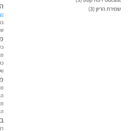
הר
שמירת הריון
(3)
3 פוסטים
וע
שו
מס
מח
וא
מש
הר
הר
בד
רו