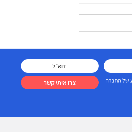
שנתיים של עומס מתמשך: מה זה
עושה לגוף ולנפש ולמה כדאי לבדוק
מחדש את המצב הרפואי?
דע של החברה
צרו איתי קשר