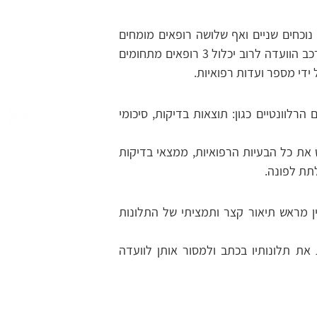
 מדרג ראשון מורכבת לרוב מרופא אחד אך לעיתים יהיו נוכחים שניים ואף שלושה רופאים מומחים 
בתחומי רפואה שונים. במקרים של ועדה רפואית מדרג שני (ערעור) הרכב הוועדה לרוב יכלול 3 רופאים מתחומים 
ידי מספר ועדות רפואיות.
כדאי להגיע לוועדה הרפואית עם העתקים של כל המסמכים הרפואיים הרלוונטיים כגון: תוצאות בדיקות, סיכומי 
כמו כן רצוי להצטייד בעוד מועד בחוות דעת רפואית בה הרופא מפרט את כל הבעיות הרפואיות, ממצאי בדיקות 
לתת לפונה.
מרבית הועדות הרפואיות אורכות דקות ספורות בלבד ולכן כדאי להכין מראש תיאור קצר ותמציתי של התלונות 
מי שחש כי איננו מסוגל לתמצת את תלונותיו בעל פה יכול להעלות את תלונותיו בכתב ולמסור אותן לוועדה 