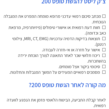
צ'ק ליסט להגשת טופס 200
☐ מכתב סיכום רפואי עדכני מרופא מומחה המפרט את המגבלה
הנוכחית.
☐ חוות דעת רפואית או אישורי טיפולים (פיזיותרפיה, מרפאת
כאב וכדומה).
☐ תוצאות בדיקות הדמיה עדכניות (MRI, CT, EMG, צילומי
רנטגן).
☐ אישור על חזרה או אי-חזרה לעבודה.
☐ ריכוז תלושי שכר לאחר התאונה לצורך הוכחת ירידה
בהשתכרות.
☐ סיכומי ביקור אצל מומחים.
☐ מסמכים רפואיים המעידים על המשך המגבלות והתלונות.
מה קורה לאחר הגשת טופס 200?
לאחר קבלת התביעה, הביטוח הלאומי מזמן את הנפגע לוועדה
רפואית.