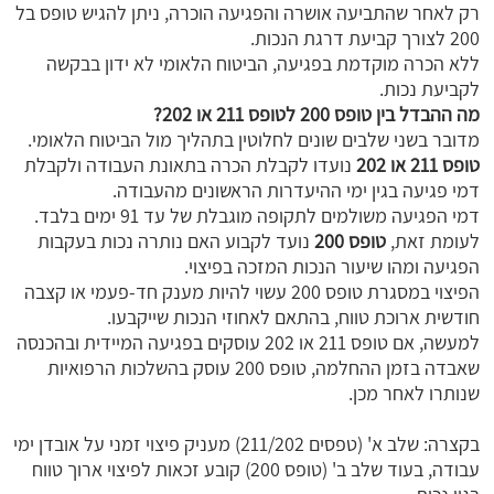
רק לאחר שהתביעה אושרה והפגיעה הוכרה, ניתן להגיש טופס בל
200 לצורך קביעת דרגת הנכות.
ללא הכרה מוקדמת בפגיעה, הביטוח הלאומי לא ידון בבקשה
לקביעת נכות.
מה ההבדל בין טופס 200 לטופס 211 או 202?
מדובר בשני שלבים שונים לחלוטין בתהליך מול הביטוח הלאומי.
טופס 211 או 202
נועדו לקבלת הכרה בתאונת העבודה ולקבלת
דמי פגיעה בגין ימי ההיעדרות הראשונים מהעבודה.
דמי הפגיעה משולמים לתקופה מוגבלת של עד 91 ימים בלבד.
לעומת זאת,
טופס 200
נועד לקבוע האם נותרה נכות בעקבות
הפגיעה ומהו שיעור הנכות המזכה בפיצוי.
הפיצוי במסגרת טופס 200 עשוי להיות מענק חד-פעמי או קצבה
חודשית ארוכת טווח, בהתאם לאחוזי הנכות שייקבעו.
למעשה, אם טופס 211 או 202 עוסקים בפגיעה המיידית ובהכנסה
שאבדה בזמן ההחלמה, טופס 200 עוסק בהשלכות הרפואיות
שנותרו לאחר מכן.
בקצרה: שלב א' (טפסים 211/202) מעניק פיצוי זמני על אובדן ימי
עבודה, בעוד שלב ב' (טופס 200) קובע זכאות לפיצוי ארוך טווח