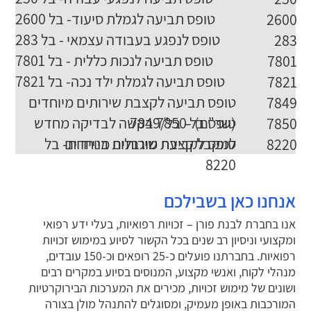
טופס תביעה לגמלת סיעוד- בל 2600
2600
טופס לנפגע בעבודה עצמאי - בל 283
283
טופס תביעה לנכות כללית - בל 7801
7801
טופס תביעה לגמלת ילד נכה- בל 7821
7821
טופס תביעה לקצבת שירותים מיוחדים
7849
(שר"ם) – בל/7849
טופס בל 7850 בקשה לבדיקה מחדש
7850
למקבל קצבת שירותים מיוחדים
טופס לקביעת מוגבלות בניידות- בל
8220
8220
אנחנו כאן בשבילכם
אנו בחברת לבנת פורן – זכויות רפואיות, בעלי ידע רפואי
ומקצועי וניסיון רב שנים בכל הקשור לסיוע במימוש זכויות
רפואיות. בחברתנו פועלים כ-25 רופאים וכ-150 עובדים,
מנהלי לקוח, ואנשי מקצוע, המנוסים בסיוע במקרים רבים
ושונים של מימוש זכויות, מכירים את המערכות הבירוקרטיות
המורכבות באופן מעמיק, ומסוגלים להתנהל מולן בצורה