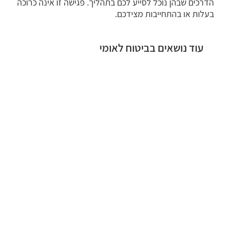
הדרכים שבהן נוכל לסייע לכם בתהליך. פגישה זו אינה כרוכה
בעלות או בהתחייבות מצידכם.
עוד נושאים בביטוח לאומי
נכות כללית
סיעוד ביטוח לאומי
קצבת ילד נכה
נפגעי עבודה
שירותים מיוחדים
טפסים
שמירת הריון
תאונות אישיות