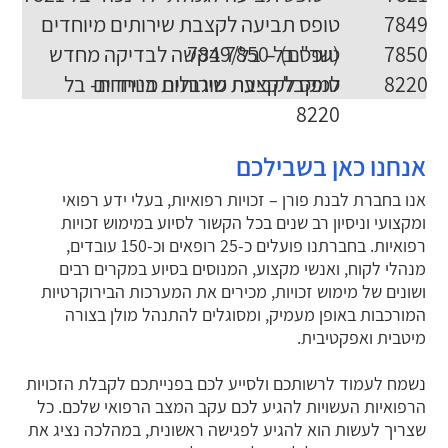
טופס תביעה לקצבת שירותים מיוחדים
7849
(שר"ם) – בל/7849
טופס בל 7850 בקשה לבדיקה מחדש
7850
למקבל קצבת שירותים מיוחדים
טופס לקביעת מוגבלות בניידות- בל
8220
8220
אנחנו כאן בשבילכם
אנו בחברת לבנת פורן – זכויות רפואיות, בעלי ידע רפואי
ומקצועי וניסיון רב שנים בכל הקשור לסיוע במימוש זכויות
רפואיות. בחברתנו פועלים כ-25 רופאים וכ-150 עובדים,
מנהלי לקוח, ואנשי מקצוע, המנוסים בסיוע במקרים רבים
ושונים של מימוש זכויות, מכירים את המערכות הבירוקרטיות
המורכבות באופן מעמיק, ומסוגלים להתנהל מולן בצורה
מיטבית ואפקטיבית.
נשמח לעמוד לרשותכם ולסייע לכם בפנייתכם לקבלת הזכויות
הרפואיות העשויות להגיע לכם עקב המצב הרפואי שלכם. כל
שצריך לעשות הוא להגיע לפגישה ראשונית, במהלכה נציג את