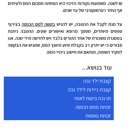
₪ לשנה. משמעות נקודות הזיכוי היא הפחתה מסכום המס ולעיתים 
אף החזר רטרואקטיבי של עד שנים.
על מנת לקבל את ההטבה, יש להגיש 
בקשה למס הכנסה
 בצירוף 
טפסים מיוחדים, מסמך מרופא ואישורים שונים. ההטבה ניתנת 
במסגרת משכורת של אחד ההורים בלבד ויש לחדשה מידי שנה. אנו 
סבורים כי יש יתרון רב בקבלת סיוע מיועץ המס, שמגיש את הבקשה 
לפקיד השומה, ומתאם את חישוב ניכויי המס.
עוד בנושא...
קצבת ילד נכה
קצבת ניידות לילד נכה
תו נכה ביטוח לאומי
זכויות ממס הכנסה
זכויות נוספות