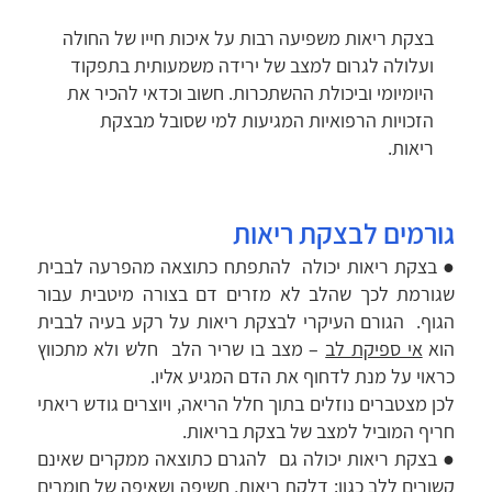
בצקת ריאות משפיעה רבות על איכות חייו של החולה
ועלולה לגרום למצב של ירידה משמעותית בתפקוד
היומיומי וביכולת ההשתכרות. חשוב וכדאי להכיר את
הזכויות הרפואיות המגיעות למי שסובל מבצקת
ריאות.
גורמים לבצקת ריאות
● בצקת ריאות יכולה להתפתח כתוצאה מהפרעה לבבית
שגורמת לכך שהלב לא מזרים דם בצורה מיטבית עבור
הגוף. הגורם העיקרי לבצקת ריאות על רקע בעיה לבבית
הוא
אי ספיקת לב
– מצב בו שריר הלב חלש ולא מתכווץ
כראוי על מנת לדחוף את הדם המגיע אליו.
לכן מצטברים נוזלים בתוך חלל הריאה, ויוצרים גודש ריאתי
חריף המוביל למצב של בצקת בריאות.
● בצקת ריאות יכולה גם להגרם כתוצאה ממקרים שאינם
קשורים ללב כגון: דלקת ריאות, חשיפה ושאיפה של חומרים