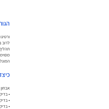
הגור
ורטיגו
לרוב ב
תהליך
מסוימו
המוגלו
כיצד
אבחון 
• בדיק
• בדיקת ENG להערכת תפקודה של מערכת
• בדיקות הדמיה - CT מוח או MRI 