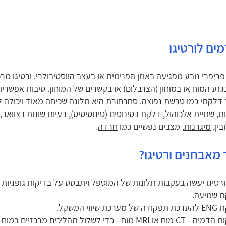
מים לורטיגו
 פריפרי נובע מפגיעה באוזן הפנימית או בעצב הווסטיבולרי. ורטיגו 
גזע המוח או במוחון (הצרבלום) או בקשרים של המוחון. סיבות אפשרי
 דלקתי כמו
טרשת נפוצה
. סחרחורת היא תלונה שכיחה מאוד ויכולה ל
ת, שתיית אלכוהול, דלקת בסינוסים (
סינוסיטיס
), בעיות שונות בצוואר
בין,
מיגרנות
, מצבים נפשיים כמו
חרדה
.
 מאבחנים ורטיגו?
ורטיגו יעשה בעקבות תלונות של המוטפל ויתבסס על בדיקות גופניות וב
ת שמיעה.
 שיווי המשקל.
מוח - כדי לשלול תהליכים מרכזיים במוח שעלולים לגרום לוורטיגו.