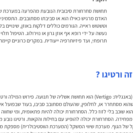
תחושת סחרחורת סיבובית הנובעת מהפרעה במערכת שיוו
האדם מרגיש כאילו הוא או סביבתו מסתובבים. התסמינים 
וטשטוש ראייה. הגורמים כוללים דלקות באוזן, שינויים בל
נעשה על ידי רופא אף אוזן גרון או נוירולוג. הטיפול תלו
תרופתי, ועד פיזיותרפיה ייעודית. במקרים כרוניים קיימת
ה ורטיגו
?
ורטיגו (באנגלית: Vertigo) הוא תחושת אשליה של תנועה. פירוש 
הוא מסתחרר או, לחלופין, שהעולם מסתובב סביבו, בעוד שבפועל אי
וא שוכב בלי לזוז כלל. הסחרחורת יכולה להיות פתאומית, ומי שחווה ו
מפחידה. הסחרחורת יכולה להופיע עם בחילות והקאות. ורטיגו נובע 
של הגוף. מערכת שיווי המשקל (המערכת הווסטיבולרית) מספקת מיד