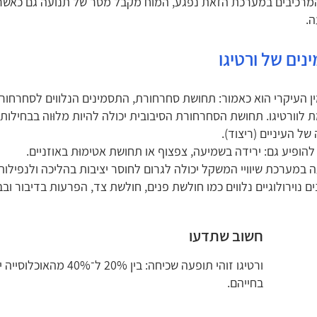
רכיבים במערכת הזאת נפגע, המוח מקבל מסר של תנועה גם כאשר במ
.
נים של ורטיגו
 העיקרי הוא כאמור: תחושת סחרחורת, התסמינים הנלווים לסחרחו
 לוורטיגו. תחושת הסחרחורת הסיבובית יכולה להיות מלוּוה בבחילות
של העיניים (ריצוד).
 להופיע גם: ירידה בשמיעה, צפצוף או תחושת אטימוּת באוזניים.
 במערכת שיוויי המשקל יכולה לגרום לחוסר יציבות בהליכה ולנפילות.
ם נוירולוגיים נלווים כמו חולשת פנים, חולשת צד, הפרעות בדיבור וב
חשוב שתדעו
ורטיגו זוהי תופעה שכיחה: ב
בחייהם.