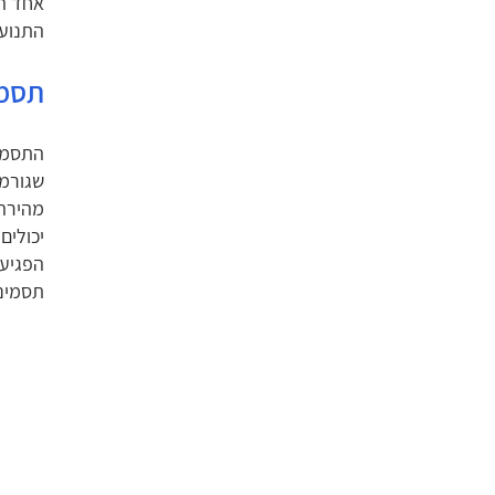
אחד המ
התנועה
תסמי
התסמין
שגורמת
מהירה 
יכולים
הפגיעה
תסמיני