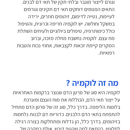
וגורם לייצור מוגבר ובלתי תקין של תאי דם לבנים.
התאים הפגומים דוחקים תאי דם תקינים וגורמים
לעייפות, נטייה לדימום, זיהומים חוזרים, ירידה
במשקל וחולשה. יש לוקמיה חריפה וכרונית, והטיפול
כולל כימותרפיה, טיפולים ביולוגיים ולעיתים השתלת
מח עצם. לוקמיה נחשבת מחלה מזכה, וברוב
המקרים קיימת זכאות לקצבאות, אחוזי נכות והטבות
רפואיות.
מה זה לוקמיה
?
לוקמיה היא סוג של סרטן הדם שנוצר ברקמות האחראיות
על ייצור תאי הדם, הכוללות את מוח העצם ומערכת
בלוטות הלימפה. בדרך כלל, סוג זה של סרטן הדם מתחיל
להתפתח בתאי הדם הלבנים. כדוריות דם לבנות נלחמות
בזיהומים. בדרך כלל, הן גדלות ומתחלקות בצורה רגילה
לחלוטין, בהתאם למה שהגוף דורש. אולם במקרה של