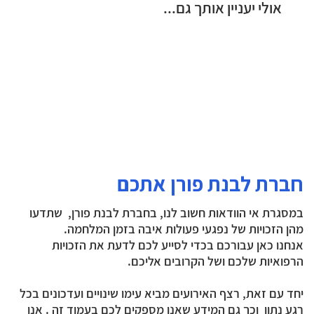
אולי יעניין אותך גם...
הטבות נוספות לנפגעי איבה
הכרה כנפגע פעולות איבה
קצבת נכות לנפגעי איבה
מתנדבים
טראומה ופוסט טראומה
כפל קצבאות
חברת לבנת פורן אתכם
במסגרת אי הוודאות חשוב לנו, בחברת לבנת פורן, שתדעו
מהן הזכויות של נפגעי פעולות איבה בזמן המלחמה.
אנחנו כאן עבורכם בכדי לסייע לכם לדעת את הזכויות
הרפואיות שלכם ושל הקרובים אליכם.
יחד עם זאת, רצף האירועים מביא עימו שינויים ועדכונים בכל
רגע נתון וכך גם המידע שאנו מספקים לכם בעמוד זה . אנו