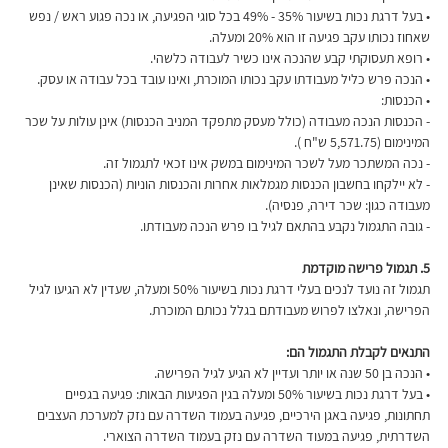
• בעל דרגת נכות בשיעור 35% - 49% בכל סוגי הפגיעה, או נכה פגוע ראש / נפש 
שאחוז נכותו עקב פגיעה זו הוא 20% ומעלה. 
• רופא תעסוקתי קבע שהנכה אינו כשיר לעבודה כלשהי.
• הנכה פרש כליל מעבודתו עקב נכותו המוכרת, ואינו עובד בכל עבודה או עסק.
• הכנסות:
- הכנסות הנכה מעבודה (כולל מעסק מתפקד המניב הכנסות) אינן עולות על שכר 
המינימום (5,571.75 ש"ח ).
- נכה המשתכר מעל לשכר המינימום במשק אינו זכאי לתגמול זה.
- לא יילקחו בחשבון הכנסות מגמלאות אחרות והכנסות הוניות (הכנסות שאינן 
מעבודה כגון: שכר דירה, פנסיה).
- גובה התגמול נקבע בהתאם לגיל בו פרש הנכה מעבודתו.
5. תגמול פרישה מוקדמת
תגמול זה נועד לנכים בעלי דרגת נכות בשיעור 50% ומעלה, שעדין לא הגיעו לגיל 
הפרישה, ונאלצו לפרוש מעבודתם בגלל נכותם המוכרת.
התנאים לקבלת התגמול הם:
• הנכה בן 50 שנה או יותר ועדיין לא הגיע לגיל הפרישה.
• בעל דרגת נכות בשיעור 50% ומעלה בגין הפגיעות הבאות: פגיעה בגפיים 
תחתונות, פגיעה באגן הירכיים, פגיעה בעמוד השדרה עם נזק למערכת העצבים 
השדרתית, פגיעה במעוד השדרה עם נזק בעמוד השדרה הצוארי.