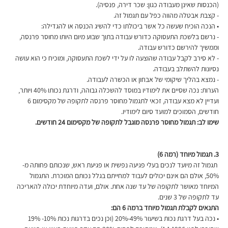
(הכנסות שאינן מעבודה כגון: שכר דירה, פנסיה). 
- קצבת אבטלה מהווה כפל עם תגמול זה.
• הנכה הוכיח שעשה כל אשר ביכולתו כדי להשיג הכנסה או להגדילה:
- נרשם בלשכת התעסוקה כדורש עבודה בתוך שבוע מיום היותו מחוסר פרנסה, 
וממשיך להירשם כדורש עבודה.
- לא סירב לקבל עבודה שהוצעה לו על ידי לשכת התעסוקה, ומוכיח כי הוא עושה 
נסיונות להשתלב בעבודה.
- נמצא בהליך שיקומי של אבחון או הכשרה לעבודה.
הערות: נכה שסיים את לימודיו במוסד להשכלה גבוהה, ודרגת נכותו 40% ויותר, 
ועדיין לא מצא עבודה, זכאי לתגמול מחוסר פרנסה לתקופה של מקסימום 6 
חודשים, הסמוכים למועד סיום לימודיו.
שימו לב: תגמול מחוסר פרנסה מוגבל לתקופה של מקסימום 24 חודשים.
3. תגמול מיוחד (רמה 6)
 תגמול זה מיועד לנכים בעלי פגיעה נפשית או פגיעת ראש, שנכותם פחותה מ- 
50%, אולם הם אינם יכולים לעבוד למחייתם בגלל נכותם המוכרת. התגמול 
המיוחד מאושר לתקופה של עד שנה אחת. אולם, ועדה מיוחדת יכולה להאריכה 
עד לתקופה של 3 שנים.
התנאים לקבלת תגמול מיוחד ברמה 6 הם:
• נכה בעל דרגת נכות בשיעור 49%-20% (וכן נכים בדרגות נכות 10%- 19% 