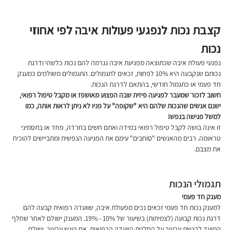
קצבת נכות לנפגעי פעולות איבה לפי אחוזי 
נכות
נפגעי פעולת איבה שכתוצאה מפגיעת איבה נגרמה להם נכות כלשהי ודרגת 
נכותם שנקבעה היא 10% לפחות, זכאים לתגמולים. התגמולים משולמים כמענק 
חד פעמי או כתגמול חודשי, בהתאם לדרגת הנכות.
חשוב לזכור שמעבר לפגיעה פיזית שבה הפצוע מאושפז או מקבל טיפול רפואי, 
ישנם אנשים שהנכות שלהם היא "שקופה" על פניו לא ניתן לראות אותה, כמו 
למשל פגישה בנפש!
זו אינה בושה לקבל טיפול רפואי במידה ואתם חשים בחרדה, פחד או בתסמיני 
טראומה. רבים מהאנשים "סוחבים" עימם את הפגיעה הנפשית ומתביישים להוכיח 
את מצבם.
תגמולי הנכות 
מענק חד פעמי
למענק נכות חד פעמי זכאים נכים מפעולת איבה, שוועדה רפואית קבעה להם 
דרגת נכות קבועה (לצמיתות) בשיעור של 10% - 19%. המענק ישולם לאחר שחלף 
המועד להגשת ערעור על החלטת הוועדה הרפואית. אם הוגש ערעור, ישולם 