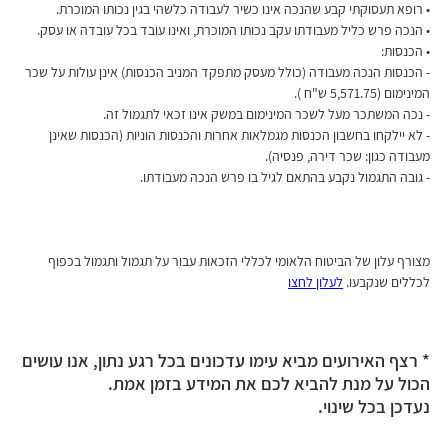
• רופא תעסוקתי קבע שהנכה אינו כשיר לעבודה כלשהי בגין נכותו המוכרת.
• הנכה פרש כליל מעבודתו עקב נכותו המוכרת, ואינו עובד בכל עובדה או עסק.
• הכנסות:
- הכנסות הנכה מעבודה (כולל מעסק מתפקד המניב הכנסות) אינן עולות על שכר 
המינימום (5,571.75 ש"ח ).
- נכה המשתכר מעל לשכר המינימום במשק אינו זכאי לתגמול זה.
- לא יילקחו בחשבון הכנסות מגמלאות אחרות והכנסות הוניות (הכנסות שאינן 
מעבודה כגון: שכר דירה, פנסיה).
- גובה התגמול נקבע בהתאם לגיל בו פרש הנכה מעבודתו.
מצורף עלון של הביטוח הלאומי לכללי הזכאות עבור על תגמול ותגמול בכפוף 
לכללים שנקבעו. 
לעלון לחצו
* רצף האירועים מביא עימו עדכונים בכל רגע נתון, אנו עושים
הכול על מנת להביא לכם את המידע בזמן אמת.
נעדכן בכל שינוי.