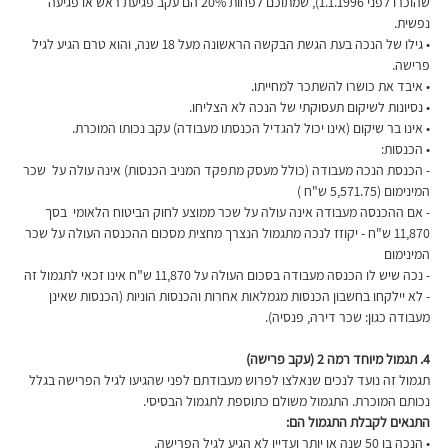
שהוכרו לפני 1.1.1996), שמתוכם לפחות 20% הם עקב פגיעת ראש או פגיעה 
נפשית.
• גילו של הנכה בעת הגשת הבקשה הראשונה מעל 18 שנה, והוא טרם הגיע לגיל 
פרישה.
• איבד את כושרו להשתכר למחייתו.
• נסיונות לשיקום תעסוקתי של הנכה לא הצליחו.
• אינו בר שיקום (אינו יכול להגדיל הכנסתו מעבודה) עקב נכותו המוכרת.
• הכנסות:
- הכנסת הנכה מעבודה (כולל מעסק מתפקד המניב הכנסות) אינה עולה על  שכר 
המינימום (5,571.75 ש"ח )
- אם ההכנסה מעבודה אינה עולה על שכר ממוצע לחוק הביטוח הלאומי  בסך 
11,870 ש"ח - יקוזז לנכה מתגמול הנצרך מחצית מסכום ההכנסה העולה על שכר 
המינימום
- נכה שיש לו הכנסה מעבודה בסכום העולה על 11,870 ש"ח אינו זכאי לתגמול זה
- לא יילקחו בחשבון הכנסות מגמלאות אחרות והכנסות הוניות (הכנסות שאינן 
מעבודה כגון: שכר דירה, פנסיה).
4. תגמול מיוחד רמה 2 (עקב פרישה)
תגמול זה נועד לנכים שנאלצו לפרוש מעבודתם לפני שהגיעו לגיל הפרישה בגלל 
נכותם המוכרת. התגמול משולם כתוספת לתגמול הבסיסי.
התנאים לקבלת התגמול הם:
• הנכה בן 50 שנה או יותר ועדיין לא הגיע לגיל הפרישה.