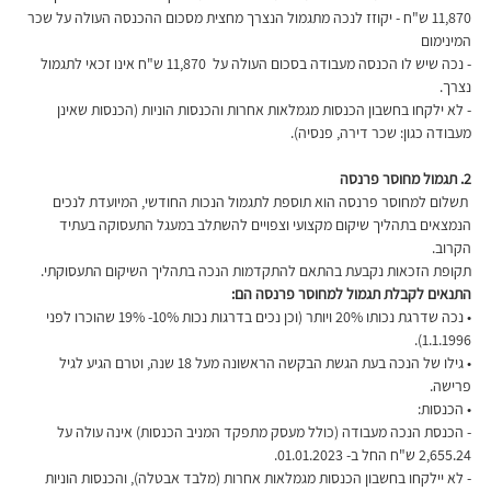
11,870 ש"ח - יקוזז לנכה מתגמול הנצרך מחצית מסכום ההכנסה העולה על שכר 
המינימום
- נכה שיש לו הכנסה מעבודה בסכום העולה על  11,870 ש"ח אינו זכאי לתגמול 
נצרך.
- לא ילקחו בחשבון הכנסות מגמלאות אחרות והכנסות הוניות (הכנסות שאינן 
מעבודה כגון: שכר דירה, פנסיה).
2. תגמול מחוסר פרנסה
 תשלום למחוסר פרנסה הוא תוספת לתגמול הנכות החודשי, המיועדת לנכים 
הנמצאים בתהליך שיקום מקצועי וצפויים להשתלב במעגל התעסוקה בעתיד 
הקרוב.
תקופת הזכאות נקבעת בהתאם להתקדמות הנכה בתהליך השיקום התעסוקתי.
התנאים לקבלת תגמול למחוסר פרנסה הם:
• נכה שדרגת נכותו 20% ויותר (וכן נכים בדרגות נכות 10%- 19% שהוכרו לפני 
1.1.1996).
• גילו של הנכה בעת הגשת הבקשה הראשונה מעל 18 שנה, וטרם הגיע לגיל 
פרישה.
• הכנסות:
- הכנסת הנכה מעבודה (כולל מעסק מתפקד המניב הכנסות) אינה עולה על 
2,655.24 ש"ח החל ב- 01.01.2023.
- לא יילקחו בחשבון הכנסות מגמלאות אחרות (מלבד אבטלה), והכנסות הוניות 