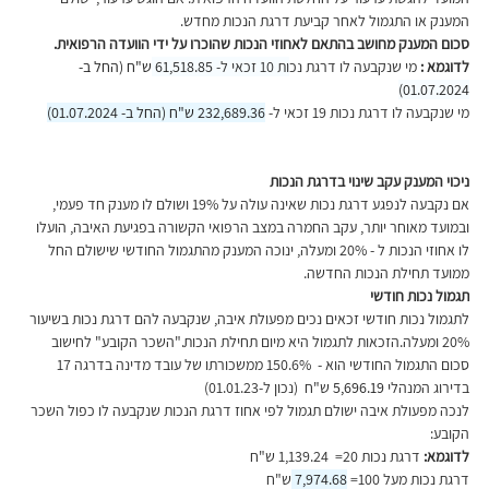
המענק או התגמול לאחר קביעת דרגת הנכות מחדש.
סכום המענק מחושב בהתאם לאחוזי הנכות שהוכרו על ידי הוועדה הרפואית.
לדוגמא :
 מי שנקבעה לו דרגת נכות 10 זכאי ל- 
61,518.85 ש"ח (החל ב- 
01.07.2024)​
מי שנקבעה לו דרגת נכות 19 זכאי ל- 
232,689.36 ש"ח (החל ב- 01.07.2024)​
ניכוי המענק עקב שינוי בדרגת הנכות
אם נקבעה לנפגע דרגת נכות שאינה עולה על 19% ושולם לו מענק חד פעמי, 
ובמועד מאוחר יותר, עקב החמרה במצב הרפואי הקשורה בפגיעת האיבה, הועלו 
לו אחוזי הנכות ל - 20% ומעלה, ינוכה המענק מהתגמול החודשי שישולם החל 
ממועד תחילת הנכות החדשה.
תגמול נכות חודשי
לתגמול נכות חודשי זכאים נכים מפעולת איבה, שנקבעה להם דרגת נכות בשיעור 
20% ומעלה.הזכאות לתגמול היא מיום תחילת הנכות."השכר הקובע" לחישוב 
סכום התגמול החודשי הוא -  150.6% ממשכורתו של עובד מדינה בדרגה 17 
בדירוג המנהלי 
5,696.19
 ש"ח  (נכון ל-01.01.23)
לנכה מפעולת איבה ישולם תגמול לפי אחוז דרגת הנכות שנקבעה לו כפול השכר 
הקובע:
לדוגמא: 
דרגת נכות
20=  1,139.24 ש"ח
דרגת נכות
מעל 100= 
7,974.68 
ש"ח