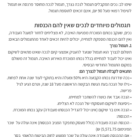
שימו לב: נכים המקבלים תגמול לנכה נצרך, תגמול לנכה מחוסר פרנסה או תגמול 
לטיפול רפואי מעל 90 יום, אינם זכאים לתוספת תגמול.
 תגמולים מיוחדים לנכים שאין להם הכנסות
נכים, שעקב נכותם המוכרת מפגיעת האיבה, לא מצליחים לחזור למעגל העבודה, 
ואין להם הכנסה מספקת למחייה, יכולים להיות זכאים לאחד מהתגמולים הבאים:
1. תגמול נצרך 
תשלום לנצרך הוא תגמול שנועד להעניק אמצעי קיום לנכה שאינו מתאים לשיקום 
ואינו יכול לעבוד למחייתו בגלל נכותו המוכרת מאירוע האיבה. תגמול זה משולם 
במקום התגמול החודשי הבסיסי.
התנאים לקבלת תגמול לנצרך הם:
• נכה שדרגת נכותו הקבועה היא 50% ומעלה והיא בתוקף לעוד שנה אחת לפחות.
• גילו של הנכה בעת הגשת הבקשה הראשונה מעל 18 שנה, וטרם הגיע לגיל 
פרישה.
• הנכה אבד את כושרו להשתכר למחייתו.
• ניסיונות לשיקום תעסוקתי של הנכה לא הצליחו.
• הנכה אינו בר שיקום (אינו יכול להגדיל הכנסתו מעבודה) עקב נכותו המוכרת.
• הכנסות:
- הכנסת הנכה מעבודה (כולל מעסק מתפקד המניב הכנסות) אינה עולה על  שכר 
המינימום 5,571.75) ₪) 
- אם ההכנסה מעבודה אינה עולה על שכר ממוצע לחוק הביטוח הלאומי  בסך 