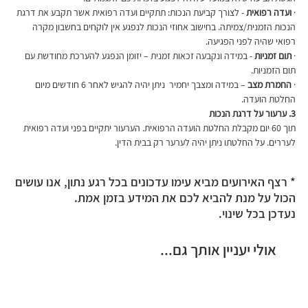
· 
ועדה רפואית
 - לצורך קביעת הנכות: תתקיים ועדה רפואית אשר תקבע את דרגת 
הנכות הזמנית/צמיתה. בחישוב אחוזי הנכות לנפגע אין לוקחים בחשבון מקרה 
רפואי שהיה לפני הפגיעה. 
· 
תום זמניות
 - במידה ונקבעה זכאות זמנית – יזומן הנפגע להערכת מחודשת עם 
תום הזמניות.
· 
החמרת מצב 
– במידה ומצבך יחמיר  ניתן יהיה להגיש לאחר 6 חודשים מיום 
החלטת הועדה.
3. ערעור על דרגת הנכות 
תוך 60 יום מקבלת החלטת הועדה הרפואית. הערעור יתקיים בפני ועדה רפואית 
לעררים. על החלטתו ניתן יהיה לערער רק בבית הדין.
* רצף האירועים מביא עימו עדכונים בכל רגע נתון, אנו עושים
הכול על מנת להביא לכם את המידע בזמן אמת.
נעדכן בכל שינוי.
אולי יעניין אותך גם...
הטבות נוספות לנפגעי איבה
הכרה כנפגע פעולות איבה