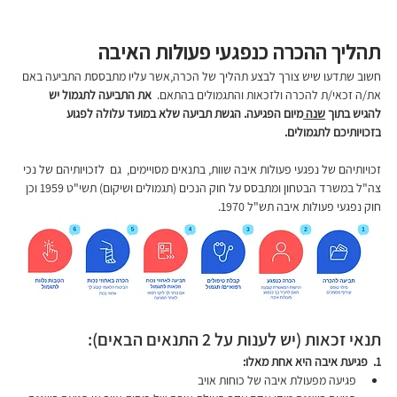
תהליך ההכרה כנפגעי פעולות האיבה 
חשוב שתדעו שיש צורך לבצע תהליך של הכרה,אשר עליו מתבססת התביעה באם 
את/ה זכאי/ת להכרה ולזכאות והתגמולים בהתאם.  
את התביעה לתגמול יש 
להגיש בתוך 
שנה 
מיום הפגיעה. הגשת תביעה שלא במועד עלולה לפגוע 
בזכויותיכם לתגמולים.
זכויותיהם של נפגעי פעולות איבה שוות, בתנאים מסויימים,  גם  לזכויותיהם של נכי 
צה"ל במשרד הבטחון ומתבסס על חוק הנכים (תגמולים ושיקום) תשי"ט 1959 וכן 
חוק נפגעי פעולות איבה תש"ל 1970.
תנאי זכאות (יש לענות על 2 התנאים הבאים):
1.
 פגיעת איבה היא אחת מאלו:
פגיעה מפעולת איבה של כוחות אויב