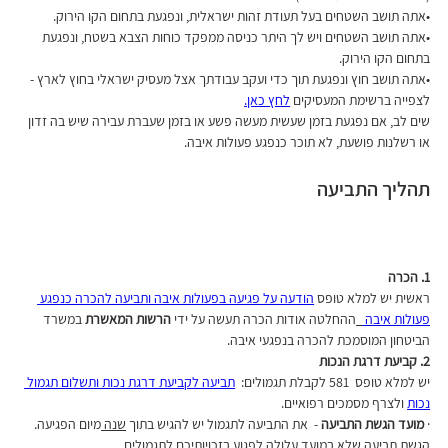
•אתה תושב השטחים בעל תעודת זהות ישראלית, ונפגעת בתחום הקו הירוק.
•אתה תושב השטחים ויש לך היתר כניסה ממפקד כוחות הצבא בשטח, ונפגעת 
בתחום הקו הירוק.
•אתה תושב חוץ ונפגעת תוך כדי ועקב עבודתך אצל מעסיק ישראלי בחוץ לארץ - 
לצפייה ברשימת המעסיקים 
לחץ כאן.
שים לב, אם נפגעת בזמן שעשית מעשה פשע או בזמן שעברת עבירה שיש בה זדון 
או רשלנות פושעת, לא תוכר כנפגע פעולות איבה.
תהליך התביעה
1. הכרה 
ראשית יש למלא טופס 
הודעה על פגיעה בפעולות איבה ותביעה להכרה כנפגע 
פעולות איבה 
ההחלטה אודות הכרה תעשה על ידי 
הרשות המאשרת
 במשרד 
הביטחון המוסמכת להכרה בנפגעי איבה. 
2. קביעת דרגת הנכות 
יש למלא טופס  581 לקבלת תגמולים:  
תביעה לקביעת דרגת נכות ותשלום תגמול 
נכות
 ולצרף מסמכים רפואיים. 
· 
מועד הגשת התביעה
 -  את התביעה לתגמול יש להגיש בתוך 
שנה 
מיום הפגיעה. 
הגשת תביעה שלא במועד עלולה לפגוע בזכויותיכם לתגמולים.