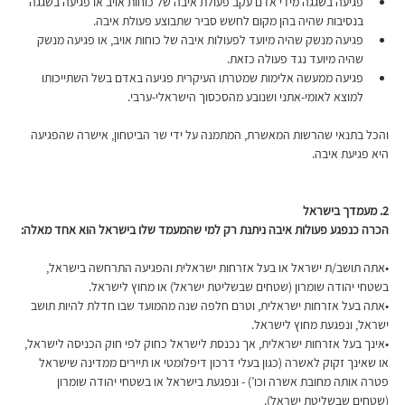
פגיעה בשגגה מידי אדם עקב פעולת איבה של כוחות אויב או פגיעה בשגגה 
בנסיבות שהיה בהן מקום לחשש סביר שתבוצע פעולת איבה.
פגיעה מנשק שהיה מיועד לפעולות איבה של כוחות אויב, או פגיעה מנשק 
שהיה מיועד נגד פעולה כזאת.
פגיעה ממעשה אלימות שמטרתו העיקרית פגיעה באדם בשל השתייכותו 
למוצא לאומי-אתני ושנובע מהסכסוך הישראלי-ערבי.
והכל בתנאי שהרשות המאשרת, המתמנה על ידי שר הביטחון, אישרה שהפגיעה 
היא פגיעת איבה.
2.
מעמדך בישראל
הכרה כנפגע פעולות איבה ניתנת רק למי שהמעמד שלו בישראל הוא אחד מאלה:
•אתה תושב/ת ישראל או בעל אזרחות ישראלית והפגיעה התרחשה בישראל, 
בשטחי יהודה שומרון (שטחים שבשליטת ישראל) או מחוץ לישראל.
•אתה בעל אזרחות ישראלית, וטרם חלפה שנה מהמועד שבו חדלת להיות תושב 
ישראל, ונפגעת מחוץ לישראל.
•אינך בעל אזרחות ישראלית, אך נכנסת לישראל כחוק לפי חוק הכניסה לישראל, 
או שאינך זקוק לאשרה (כגון בעלי דרכון דיפלומטי או תיירים ממדינה שישראל 
פטרה אותה מחובת אשרה וכו’) - ונפגעת בישראל או בשטחי יהודה שומרון 
(שטחים שבשליטת ישראל).