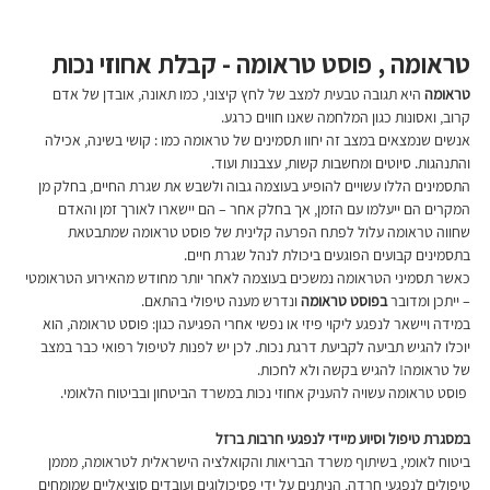
טראומה , פוסט טראומה - קבלת אחוזי נכות 
טראומה 
היא תגובה טבעית למצב של לחץ קיצוני, כמו תאונה, אובדן של אדם 
קרוב, ואסונות כגון המלחמה שאנו חווים כרגע.
אנשים שנמצאים במצב זה יחוו תסמינים של טראומה כמו : קושי בשינה, אכילה 
והתנהגות. סיוטים ומחשבות קשות, עצבנות ועוד.
התסמינים הללו עשויים להופיע בעוצמה גבוה ולשבש את שגרת החיים, בחלק מן 
המקרים הם ייעלמו עם הזמן, אך בחלק אחר – הם יישארו לאורך זמן והאדם 
שחווה טראומה עלול לפתח הפרעה קלינית של פוסט טראומה שמתבטאת 
בתסמינים קבועים הפוגעים ביכולת לנהל שגרת חיים.
כאשר תסמיני הטראומה נמשכים בעוצמה לאחר יותר מחודש מהאירוע הטראומטי 
– ייתכן ומדובר 
בפוסט טראומה
 ונדרש מענה טיפולי בהתאם.
במידה ויישאר לנפגע ליקוי פיזי או נפשי אחרי הפגיעה כגון: פוסט טראומה, הוא 
יוכלו להגיש תביעה לקביעת דרגת נכות. לכן יש לפנות לטיפול רפואי כבר במצב 
של טראומה! להגיש בקשה ולא לחכות.
 פוסט טראומה עשויה להעניק אחוזי נכות במשרד הביטחון ובביטוח הלאומי. 
במסגרת טיפול וסיוע מיידי לנפגעי חרבות ברזל
ביטוח לאומי, בשיתוף משרד הבריאות והקואלציה הישראלית לטראומה, מממן 
טיפולים לנפגעי חרדה, הניתנים על ידי פסיכולוגים ועובדים סוציאליים שמומחים 