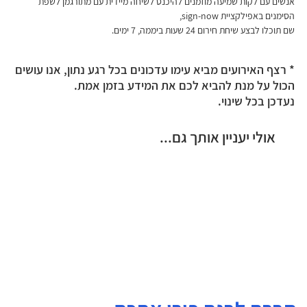
אנשים עם לקות שמיעה מוזמנים להיכנס לשיחה מיידית עם מתורגמן לשפת 
הסימנים באפילקציית sign-now,
שם תוכלו לבצע שיחת חירום 24 שעות ביממה, 7 ימים.
* רצף האירועים מביא עימו עדכונים בכל רגע נתון, אנו עושים
הכול על מנת להביא לכם את המידע בזמן אמת.
נעדכן בכל שינוי.
אולי יעניין אותך גם...
הטבות נוספות לנפגעי איבה
הכרה כנפגע פעולות איבה
קצבת נכות לנפגעי איבה
מתנדבים
טראומה ופוסט טראומה
כפל קצבאות