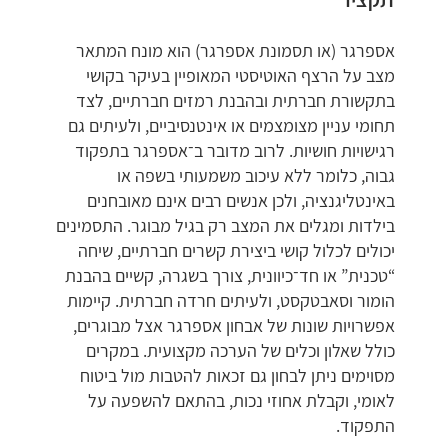
אספרגר (או תסמונת אספרגר) הוא מונח המתאר
מצב על הרצף האוטיסטי המאופיין בעיקר בקושי
בתקשורת חברתית ובהבנת רמזים חברתיים, לצד
תחומי עניין מצומצמים או אינטנסיביים, ולעיתים גם
רגישויות חושיות. לרוב מדובר ב־אספרגר בתפקוד
גבוה, כלומר ללא עיכוב משמעותי בשפה או
באינטליגנציה, ולכן אנשים רבים אינם מאובחנים
בילדות ומגלים את המצב רק בגיל מבוגר. התסמינים
יכולים לכלול קושי ביצירת קשרים חברתיים, שיחה
“טכנית” או חד־כיוונית, צורך בשגרה, קשיים בהבנת
הומור וסאבטקסט, ולעיתים חרדה חברתית. קיימות
אפשרויות שונות של אבחון אספרגר אצל מבוגרים,
כולל שאלון וכלים של הערכה מקצועית. במקרים
מסוימים ניתן לבחון גם זכאות להטבות מול ביטוח
לאומי, וקבלת אחוזי נכות, בהתאם להשפעה על
התפקוד.