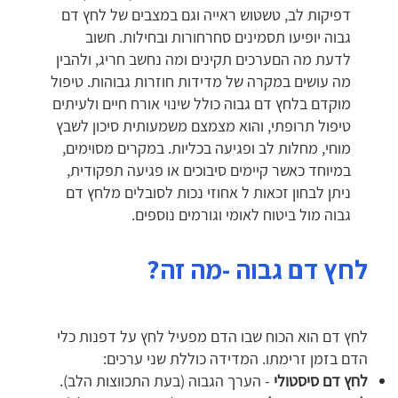
דפיקות לב, טשטוש ראייה וגם במצבים של לחץ דם
גבוה יופיעו תסמינים סחרחורות ובחילות. חשוב
לדעת מה הםערכים תקינים ומה נחשב חריג, ולהבין
מה עושים במקרה של מדידות חוזרות גבוהות. טיפול
מוקדם בלחץ דם גבוה כולל שינוי אורח חיים ולעיתים
טיפול תרופתי, והוא מצמצם משמעותית סיכון לשבץ
מוחי, מחלות לב ופגיעה בכליות. במקרים מסוימים,
במיוחד כאשר קיימים סיבוכים או פגיעה תפקודית,
ניתן לבחון זכאות ל אחוזי נכות לסובלים מלחץ דם
גבוה מול ביטוח לאומי וגורמים נוספים.
לחץ דם גבוה -מה זה?
לחץ דם הוא הכוח שבו הדם מפעיל לחץ על דפנות כלי
הדם בזמן זרימתו. המדידה כוללת שני ערכים:
לחץ דם סיסטולי
- הערך הגבוה (בעת התכווצות הלב).