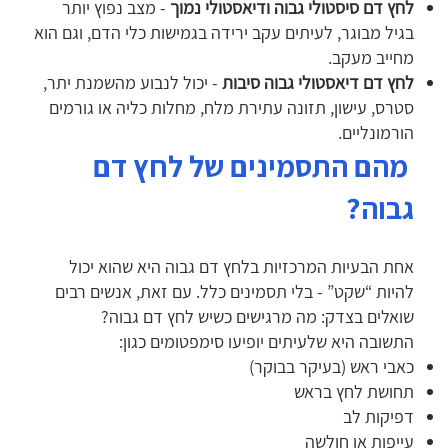
לחץ דם סיסטולי גבוה ודיאסטולי נמוך
- מצב נפוץ יותר
בגיל מבוגר, לעיתים עקב ירידה בגמישות כלי הדם, וגם הוא
מחייב מעקב.
לחץ דם דיאסטולי גבוה סיבות
- יכול לנבוע מהשמנת יתר,
סטרס, עישון, תזונה עתירת מלח, מחלות כליה או גורמים
הורמונליים.
מהם התסמינים של לחץ דם
גבוה?
אחת הבעיות המרכזיות בלחץ דם גבוה היא שהוא יכול
להיות “שקט” - בלי תסמינים כלל. עם זאת, אנשים רבים
שואלים בצדק: מה מרגישים כשיש לחץ דם גבוה?
התשובה היא שלעיתים יופיעו סימפטומים כגון:
כאבי ראש (בעיקר בבוקר)
תחושת לחץ בראש
דפיקות לב
עייפות או חולשה