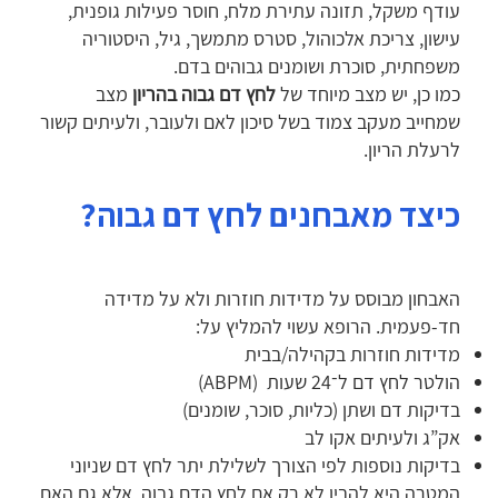
עודף משקל, תזונה עתירת מלח, חוסר פעילות גופנית,
עישון, צריכת אלכוהול, סטרס מתמשך, גיל, היסטוריה
משפחתית, סוכרת ושומנים גבוהים בדם.
כמו כן, יש מצב מיוחד של
לחץ דם גבוה בהריון
מצב
שמחייב מעקב צמוד בשל סיכון לאם ולעובר, ולעיתים קשור
לרעלת הריון.
כיצד מאבחנים לחץ דם גבוה?
האבחון מבוסס על מדידות חוזרות ולא על מדידה
חד-פעמית. הרופא עשוי להמליץ על:
מדידות חוזרות בקהילה/בבית
הולטר לחץ דם ל־24 שעות (ABPM)
בדיקות דם ושתן (כליות, סוכר, שומנים)
אק”ג ולעיתים אקו לב
בדיקות נוספות לפי הצורך לשלילת יתר לחץ דם שניוני
המטרה היא להבין לא רק אם לחץ הדם גבוה, אלא גם האם