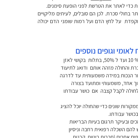
ות כדי לאתר את הטרשת לפני הופעת סימנים.
בחולי סכרת. לכן הם סובלים, לעיתים מליקויים
וקפדת על לחץ הדם ועל רמות שומני הדם יכולה
 לאומי וגופים נוספים
כאמור ,הסכרת עצמה מקנה זכות לקביעת נכות, בשיעורים שבין % 10 ועד ל 50%, בתלות בקושי לאזן
רת והחולה מזהה אותם ודואג לתיעוד
ור הנכות במידה משמעותית עד לדרגה
בוך אחד, משמעותי ומתועד בצורה
עור נכות כזה מאפשר לחולה לקבל קצבה אם כושר עבודתו
מקורות שונים כדי שהחולה יוכל להציג
בכושר עבודתו.
ים ובעיקר תרגום בעיות הבריאות
ש להם השכלה רפואית רחבה וניסיון
ים אחרים (חברות ביטוח, קרנות