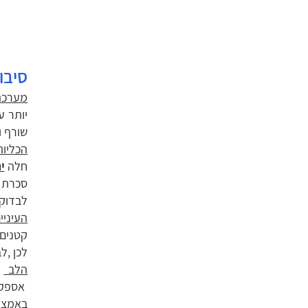
סיבו
מערכת
יותר ע
שורף ו
הכליות
חלה
י
סכרת נ
לבדוק
העיניי
קטנים 
לכן ,ל
הלב
–
אספקת 
באמצעו