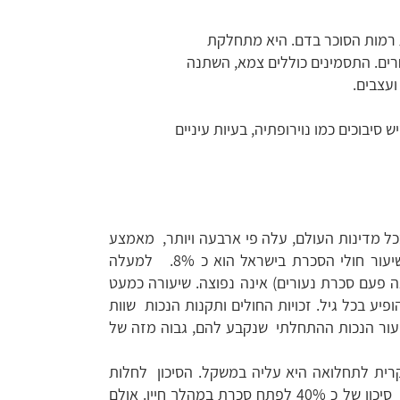
 רמות הסוכר בדם. היא מתחלקת
רפואיים אחרים. התסמינים כוללים צמא, השתנה
ועצבים.
 סיבוכים כמו נוירופתיה, בעיות עיניים
רת באוכלוסייה , בכל מדינות העולם, עלה פי ארבעה ויותר, מאמצע
המאה ה-20 ועד תחילת המאה ה-21. כיום, באוכלוסייה שמעל גיל 20, שיעור חולי הסכרת בישראל הוא כ 8%. למעלה
ם הם חולי סכרת מטיפוס 2 . סכרת מטיפוס 1 (שנקראה פעם סכרת נעורים) אינה נפוצה. שיעורה כמעט
פיע בכל גיל. זכויות החולים ותקנות הנכות שוות
1 מטופלים תמיד באינסולין שיעור הנכות ההתחלתי שנקבע להם, גבוה מזה של
 העיקרית לתחלואה היא עליה במשקל. הסיכון לחלות
בסוכרת גבוה פי 20 בשמנים לעומת רזים. לאדם ששני הוריו חולי סכרת יש סיכון של כ 40% לפתח סכרת במהלך חייו. אולם