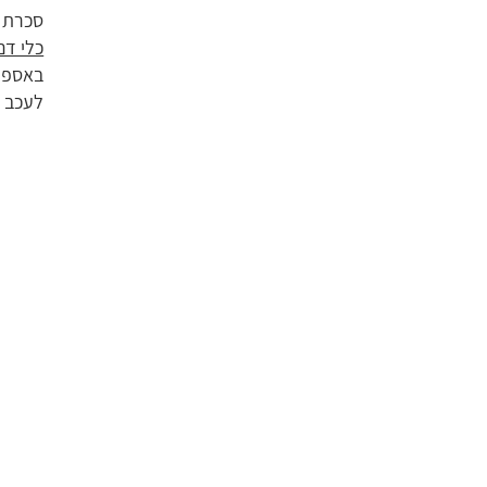
סכרת ט
כלי דם
באספקת
לעכב 