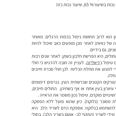
בסיבוך אחד, משמעותי ומתועד בצורה נכונה, כדי שתקבע נכות בשיעור% 65, שיעור נכות כזה
 הוא לרוב תחושת נימול בכפות הרגלים. מאוחר
של כוויות) לאחר מכן מופעים כאב שיכול להיות
ם, גם בידיים.
ולים, היא הפרשת חלבון בשתן. לאחר שנים רבות
 טיפול ב
דיאליזה
. לעניין זה חובה להדגיש כי חולי
 למנוע את מחלת הכליות לכן חולי סכרת חייבים
חלה.
ורקים הקטנים שברשתית העין. נגרמים דימומים
יוורון בעין אחת או אף בשתיהן. החולים חייבים,
נויים מוקדם. טיפול נכון משמר את הראייה .
מסוכר (גלוקוז). כיון שהוא פועל ללא הפסקה
די להשתמש בגלוקוז. אספקת הדם לשריר הלב היא
מידי לשריר (
התקף לב
- אוטם בשריר הלב). בחולי