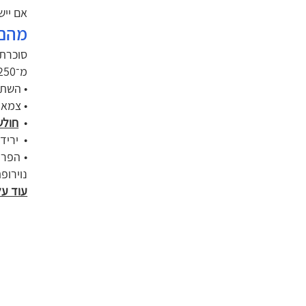
אם ייש
מהם 
סוכרת 
מ־250 מיליגרם לדציליטר) יכולים להופיע סימנים שאופייניים למחלה:
• השתנ
• צמא 
•
חולש
• יריד
• הפרע
נוירופ
עוד ע