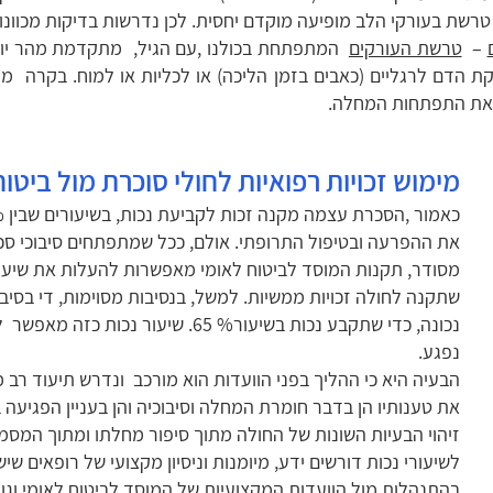
רשת בעורקי הלב מופיעה מוקדם יחסית. לכן נדרשות בדיקות מכוונ
–
טרשת העורקים
המתפתחת בכולנו ,עם הגיל, מתקדמת מהר יותר 
 הדם לרגליים (כאבים בזמן הליכה) או לכליות או למוח. בקרה מ
את התפתחות המחלה.
מימוש זכויות רפואיות לחולי סוכרת מול ביטוח
את ההפרעה ובטיפול התרופתי. אולם, ככל שמתפתחים סיבוכי סכ
מסודר, תקנות המוסד לביטוח לאומי מאפשרות להעלות את שיע
שתקנה לחולה זכויות ממשיות. למשל, בנסיבות מסוימות, די בסי
נכונה, כדי שתקבע נכות בשיעור% 65. שי
נפגע.
הבעיה היא כי ההליך בפני הוועדות הוא מורכב ונדרש תיעוד רב מ
את טענותיו הן בדבר חומרת המחלה וסיבוכיה והן בעניין הפגיעה 
זיהוי הבעיות השונות של החולה מתוך סיפור מחלתו ומתוך המסמכ
לשיעורי נכות דורשים ידע, מיומנות וניסיון מקצועי של רופאים שי
בהתנהלות מול הוועדות המקצועיות של המוסד לביטוח לאומי וגופ