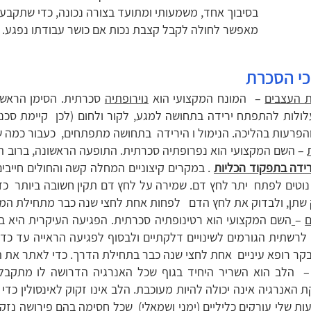
מאפשר לחולה לקבל קצבת נכות אם כושר עבודתו נפגע.
כי הסכרת
 העצבים
– המונח המקצועי הוא
נוירופתיה
סכרתית. הסימן הראשון
לולות להתפתח ירידה בתחושה למגע, לקור ולחום (לכן קיימת סכנה 
הפרעות בהליכה. הנימול ו הירידה בתחושה מתפתחים, כעבור כמה שני
– השם המקצועי הוא נפרופתיה סכרתית. התופעה הראשונה, ברוב הח
רידה בתפקוד הכליות
. במקרים קיצוניים המחלה קשה והחולים חייבים
וטים לפתח יתר לחץ דם. שמירה על לחץ דם תקין חשובה ביותר כדי
 שתן, ולבדוק את לחץ הדם לפחות אחת לחצי שנה כבר מתחילת המ
ם
–
השם המקצועי הוא רטינופתיה סכרתית. הפגיעה העיקרית היא בע
לרשתית הגורמים לשינויים דלקתיים ולבסוף לפגיעה הראייה עד כדי ע
בקר רופא עיניים אחת לחצי שנה כבר בתחילת הדרך. כדי לאתר את השי
 הלב הוא השריר היחיד בגוף שכל האנרגיה הדרושה לו מתקבלת 
האנרגיה אינה יכולה להיות מעוכבת. הלב אינו זקוק לאינסולין כ
ת שלי עורקים כליליים (ימני ושמאלי) שכל חסימה בהם פירושה נזק 