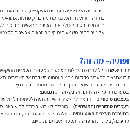
נוירופתיה היא פגיעה בעצבים ההיקפיים, המתבטאת בתחו
בתחושה וחולשה. היא נגרמת מסוכרת, מחלות אוטואימוני
תזונתיים. הטיפול כולל איזון הסיבה הראשית, תרופות לש
של נוירופתיה משמעותית קיימת זכאות אפשרית לקצבאות
ופתיה– מה זה?
תיה היא שם כולל לקבוצת מחלות הפוגעות במערכת העצבים ההיקפית
זו אחראית להעביר פקודות מהמוח ומחוט השדרה אל השרירים, האי
 המרכזית מידע תחושתי מהגוף, כמו כאב, טמפרטורה ולחץ.
במערכת זו עלולה להתרחש בשלושה מנגנונים:
בעצבים מוטוריים
– גורמת לחולשה, קושי בתנועה ולעיתים דלדול שרי
בעצבים סנסוריים (תחושתיים)
– מובילה לשיבוש ביכולת לחוש כאב, ט
במערכת העצבים האוטונומית
– עלולה להשפיע על תפקודים לא רצוני
העיכול, בלוטות ההפרשה ותפקוד איברים פנימיים.