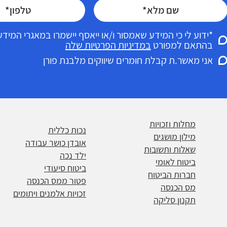
*ידוע לי כי המידע שאמסור ו/או ייאסף יישמרו במאגרי המי
בהתאם למפורט
במדיניות הפרטיות שלה
אני מאשר.ת קבלת חומרים שיווקים מלבנת פורן
מחלות וזכויות
נכות כללית
מילון מושגים
אובדן כושר עבודה
שאלות ותשובות
ילד נכה
ביטוח לאומי
ביטוח סיעודי
חברות הביטוח
פטור ממס הכנסה
מס הכנסה
זכויות אלמנים ויתומים
תקנון סליקה