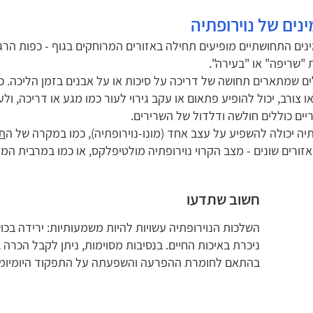
נים של נוירופתיה
ים התחושתיים מופיעים תחילה באזורים המרוחקים בגוף - כפות הרגליי
"שריפה" או "בעירה".
ים שמתארים תחושה של דריכה על סיכות או על אבנים בזמן הליכה. כאב
ו צורב, יכול להופיע פתאום או עקב גירוי לעור כמו מגע או דריכה, ו
יים כוללים חולשה ודלדול של השרירים.
תיה יכולה להשפיע על עצב אחד (מונו-נוירופתיה), כמו במקרה של ה
ת
אזורים שונים - מצב הקרוי נוירופתיה מולטיפלקס, או כמו במרבית המ
חשוב שתדעו
השלכות הנוירופתיה עשויות להיות משמעותיות: ירידה בכו
ניכרת באיכות החיים. בנסיבות מסוימות, ניתן לקבל הכרה ב
בהתאם לחומרת ההפרעה והשפעתה על התפקוד היומיומי