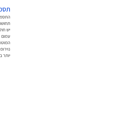
תסמי
התסמינ
תחושת 
יש חול
עמום א
המוטור
נוירופ
יותר ב