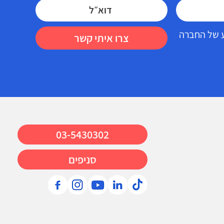
דע של החברה
צרו איתי קשר
03-5430302
סניפים