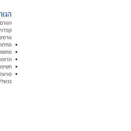
הגור
הגורם 
קפדני 
גורמים
מחלות 
מחסור בו
תרופות
חשיפה 
פגיעה 
בכשליש