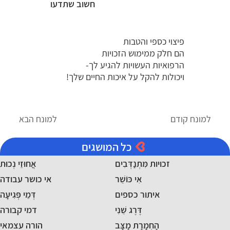
חשוב שתדעו
פיצוי כספי והטבות
הם חלק ממימוש הזכויות
הרפואיות העשויות להגיע לך-
ויכולות להקל על איכות החיים שלך!
למונח קודם
למונח הבא
כל המושגים
זכויות מִּתְנַדְּבִים
אֲחוּזֵי נְכוּת
אִי כּוֹשֵׁר
אי כושר עבודה
איתור כספים
דְּמֵי פְּגִיעָה
דֶּרֶג שֵׁנִי
דמי קבורה
הַחְמָרַת מַצָּב
הורה עצמאי