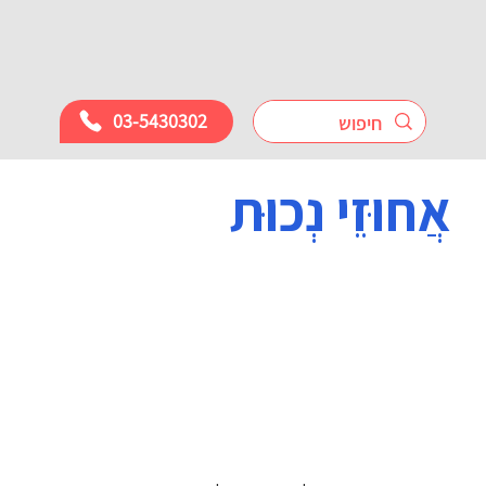
03-5430302
אֲחוּזֵי נְכוּת