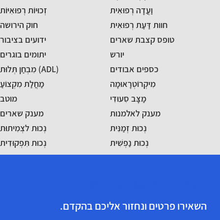
וַעֲדָה רְפוּאִית
זְכוּיוֹת רְפוּאִיּוֹת
חוות דַּעַת רְפוּאִית
חוק הירושה
טופס קצבת שארים
ידועים בציבור
יורש
יתומים בוגרים
כספים אבודים
מִבְחַן תְּלוּת (ADL)
מִיקְרוֹטְרָאוּמָה
מַחֲלַת מִקְצוֹעַ
מַצָּב סִעוּדִי
מוטב
מענק לאלמנות
מענק שארים
נְכוּת זְמַנִּית
נְכוּת לצְמִיתוּת
נְכוּת נַפְשִׁית
נְכוּת תִּפְקוּדִית
הזכויות הרפואיות שלך מגיעות לך!
השאירו פרטים ונחזור אליכם בהקדם.