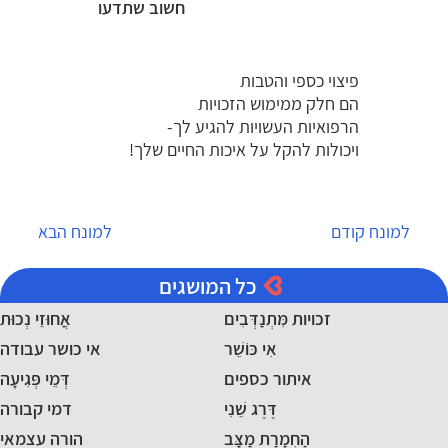
חשוב שתדעו
פיצוי כספי והטבות
הם חלק ממימוש הזכויות
הרפואיות העשויות להגיע לך-
ויכולות להקל על איכות החיים שלך!
למונח קודם
למונח הבא
כל המושגים
זכויות מִּתְנַדְּבִים
אֲחוּזֵי נְכוּת
אִי כּוֹשֵׁר
אי כושר עבודה
איתור כספים
דְּמֵי פְּגִיעָה
דֶּרֶג שֵׁנִי
דמי קבורה
הַחְמָרַת מַצָּב
הורה עצמאי