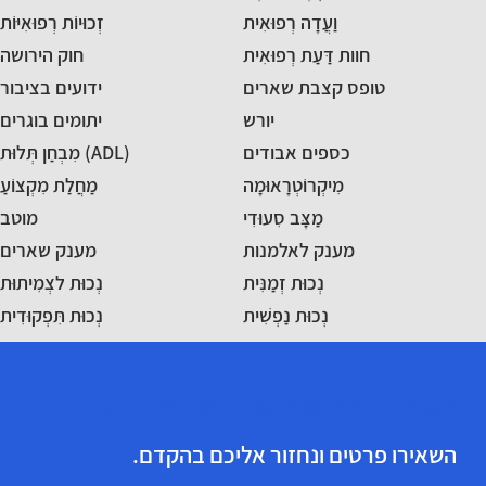
וַעֲדָה רְפוּאִית
זְכוּיוֹת רְפוּאִיּוֹת
חוות דַּעַת רְפוּאִית
חוק הירושה
טופס קצבת שארים
ידועים בציבור
יורש
יתומים בוגרים
כספים אבודים
מִבְחַן תְּלוּת (ADL)
מִיקְרוֹטְרָאוּמָה
מַחֲלַת מִקְצוֹעַ
מַצָּב סִעוּדִי
מוטב
מענק לאלמנות
מענק שארים
נְכוּת זְמַנִּית
נְכוּת לצְמִיתוּת
נְכוּת נַפְשִׁית
נְכוּת תִּפְקוּדִית
הזכויות הרפואיות שלך מגיעות לך!
השאירו פרטים ונחזור אליכם בהקדם.