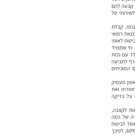
 קבעה להם
לשירותי סל
כות. קבלת
צוות רפואי
טוח לאומי
מי שמצויד
ובר בילד עם נכות
נכה. יש לצרף לתביעה
 המוכיחים
ופן מעמיק
ומרתו ואת
 על בדיקה
ות לקצבה,
כות נפשית, או 60% נכות במקרה של כמה
המוסד לביטוח
לאומי אישר זכאות לקצבת נכות כללית גם כשהנכות הנפשית הייתה פחותה מ-60%, לפיכך