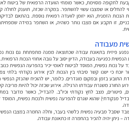
בעת לתקופה מסוימת, כאשר מומחי הוועדה הרפואית של ביטוח לאו
י להחלים או שמצבו עשוי להשתפר. במקרה שכזה, תוענק לחולה קצ
 הנכות הזמנית, הוא יזומן לוועדה רפואית נוספת. בהתאם לבדיק
כניים, זו תקבע אם מצבו נותר כשהיה, או השתפר במידה שמפחיתה
ת.
שית מעבודה
פגע פיזית בתאונת עבודה שכתוצאה ממנה מתפתחת גם נכות נפ
הנפשית כפגיעה בעבודה, הדיון יסוב על גובה אחוזי הנכות הרפואית.
 על נכות נפשית, המוסד לביטוח לאומי יכיר בהפרעה הנפשית כנו
 יוכח כי ישנו קשר סיבתי בין הנכות לבין אירוע נקודתי בלתי צ
 התובע בזמן ובמקום מוגדרים. כלומר, יש להוכיח שהנזק הנפשי 
רוע החורג משגרת עבודתו הרגילה. אירוע שכזה יכול להיות מריבה ק
, פיטורים, מצב לחץ נקודתי וכיו"ב. להבדיל, כאשר מדובר במת
דיל מנקודתי) שהוא שגרם להפרעה נפשית ולנכות נפשית, המוסד לא
דה.
 עובד שסבל מבעיה נפשית כלשהי בעבר, וחלה החמרה במצבו הנפשי
ה – ניתן יהיה להכיר בהחמרה זו כתאונת עבודה.