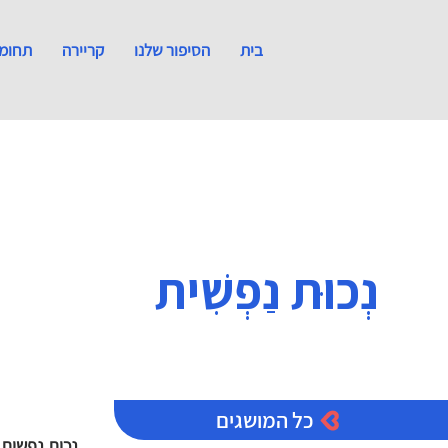
בית
הסיפור שלנו
קריירה
תחומי
נְכוּת נַפְשִׁית
כל המושגים
נכות נפשית
ע