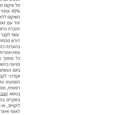
סל שיקום מ
40% אחו
השיקום ללא 
יחד עם זאת
ההכרה כרוכה
עשוי לקצר 
דורש מהחול
כל מסמך רל
פגיעה בהשתכ
באם הגשתם 
וקפדני לקב
השפעתו על 
רפואית, מסמ
בנושא
קצבת