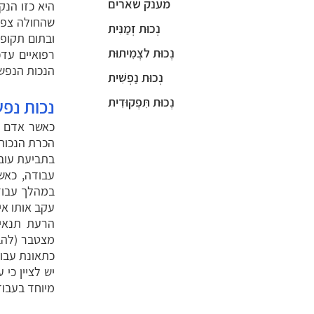
מענק שארים
היא כזו הנק
שהחולה צפו
נְכוּת זְמַנִּית
ובתום תקופת
נְכוּת לצְמִיתוּת
רפואיים עד
הנכות הנפשי
נְכוּת נַפְשִׁית
נְכוּת תִּפְקוּדִית
נכות נפ
כאשר אדם נ
הכרת הנכות 
בתביעת עובד
עבודה, כאשר
במהלך עבודת
עקב אותו אי
הרעת תנאים
מצטבר (להב
כתאונת עבו
יש לציין כי
מיוחד בעבוד