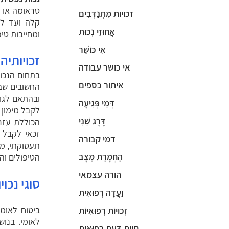
טראומה או 
זכויות מִּתְנַדְּבִים
קלה ועד למ
אֲחוּזֵי נְכוּת
ומחייבות טיפ
אִי כּוֹשֵׁר
זכויותיה
אי כושר עבודה
בתחום הנכו
איתור כספים
החשובים שבה
ובהתאם לגו
דְּמֵי פְּגִיעָה
לקבל מימון 
דֶּרֶג שֵׁנִי
הכוללת עזר
זכאי לקבל ג
דמי קבורה
תעסוקתי, מוע
הַחְמָרַת מַצָּב
הטיפולים וה
הורה עצמאי
סוגי נכוי
וַעֲדָה רְפוּאִית
ביטוח לאומי
זְכוּיוֹת רְפוּאִיּוֹת
לאומי. בנושא זה
חוות דַּעַת רְפוּאִית