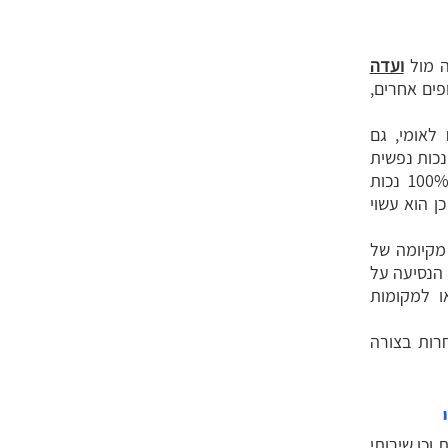
ה מול
ועדה
ים אחרים,
לאומי, גם
עים שלא נמצאו זכאים לקצבת נכות. לדוגמה, אדם שנקבעו לו לפחות 20% נכות נפשית
קבועה, יהיה זכאי לשיקום מקצועי ולסיוע בלימודים. אם לנפגע נפש נקבעו 100% נכות
 כן הוא עשוי
 מקיומה של
 הנסיעה על
ו למקומות
רות בצורה
וכן שירותי