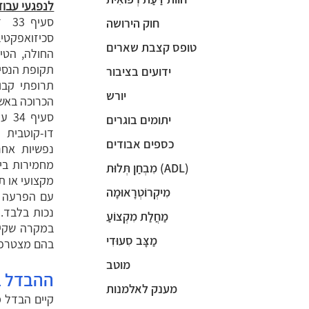
לנפגעי עבודה)
סעיף 33 דן בהפרעות פסיכוטיות כמו
חוק הירושה
סכיזואפקטי
טופס קצבת שארים
החולה, הטי
תקופת הנסיג
ידועים בציבור
יורש
הכרוכה באשפו
סעיף 34 עוסק בהפרעות נוירוטיות והפרעות במצב הרוח כדוגמת
יתומים בוגרים
דו-קוטבית 
כספים אבודים
נפשיות אחר
מחמירות בי
מִבְחַן תְּלוּת (ADL)
מקצועי או ת
מִיקְרוֹטְרָאוּמָה
נכות בלבד.
מַחֲלַת מִקְצוֹעַ
מַצָּב סִעוּדִי
בהם מצטרפת גם נכ
מוטב
ההבדל בי
מענק לאלמנות
קיים הבדל מ