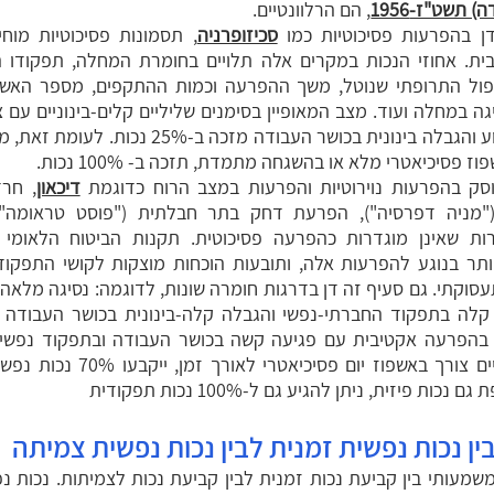
 תשט"ז-1956
, הם הרלוונטיים.
סכיזופרניה
, תסמונות פסיכוטיות מוח
בית. אחוזי הנכות במקרים אלה תלויים בחומרת המחלה, תפקודו 
פול התרופתי שנוטל, משך ההפרעה וכמות ההתקפים, מספר האשפ
ה במחלה ועוד. מצב המאופיין בסימנים שליליים קלים-בינוניים עם צ
תרופתי קבוע והגבלה בינונית בכושר העבודה מזכה ב-25%
ז פסיכיאטרי מלא או בהשגחה מתמדת, תזכה ב- 100% נכות.
דיכאון
, חר
("מניה דפרסיה"), הפרעת דחק בתר חבלתית ("פוסט טראומה")
ות שאינן מוגדרות כהפרעה פסיכוטית. תקנות הביטוח הלאומי 
ותר בנוגע להפרעות אלה, ותובעות הוכחות מוצקות לקושי התפקודי
עסוקתי. גם סעיף זה דן בדרגות חומרה שונות, לדוגמה: נסיגה מלא
 בהפרעה אקטיבית עם פגיעה קשה בכושר העבודה ובתפקוד נפשי ו
במקרה שקיים צורך באשפוז יום פסיכיאטרי 
ות פיזית, ניתן להגיע גם ל-100% נכות תפקודית
ן נכות נפשית זמנית לבין נכות נפשית צמיתה
שמעותי בין קביעת נכות זמנית לבין קביעת נכות לצמיתות. נכות נ