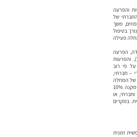
יות והפרעה
החברתי של
וזים, משך
ורך בטיפול
 נכות. לעומת זאת, מחלה פעילה
דה, הפרעה
, והפרעות
על פי רוב
 – חברתי,
ה של המחלה
עם הפרעה קלה בתפקוד החברתי-נפשי והגבלה קלה-בינונית בכושר העבודה מקנה 10%
חברתי, או
לאורך זמן, ייקבעו 70% נכות נפשית. במקרים
פשית זמנית