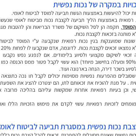
ויות במקרה של נכות נפשית
ות יכול להיעשות באמצעות הגשת תביעה למוסד לביטוח לאומי.
 רפואית באמצעות הליך תביעה לקצבת נכות מביטוח לאומי שנעש
המוסד
, תקפה הן לסל השיקום של משרד הבריאות והן להטבות מגופ
 מותנה בזכאות לקצבת נכות.
ת שונות שמוענקות בגין נכות רפואית שנקבעה ע"י המוסד לביטוח 
לנפג
רפואית (או 90% ומעלה בחישוב מיוחד) הוא עשוי לקבל פטור ממס הכנסה כמו
לסיוע בשכר דירה, הנחה בארנונה ועוד.
 שסובלים מהפרעות נפשיות מסוימות יכולים לקבל תו נכה כתוצאה
ת . על מנת להוכיח את זכאותם לתו, הם יצטרכו להציג את השפעת
, וכן בעיות רפואיות אחרות שמקשות עליהם בהליכה מרובה א
ומחים לזכויות רפואיות עשוי לקדם את מימוש הזכויות הללו ואח
בת נכות נפשית במסגרת תביעה לביטוח לאומי
ות נפשית שאינם מסוגלים להתפרנס, זכאים לקבל קצבת נכות כללית 