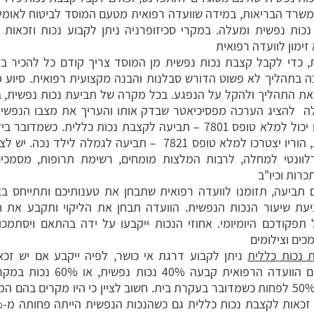
משרד הבריאות, במידה שוועדה רפואית מטעם המוסד לביטוח לאומי
זי נכות נפשית ומעלה. במקרי סכיזופרניה ניתן לקבוע נכות וזכאות 
זימון לוועדה רפואית
, כדי לקבל קצבת נכות נפשית מן המוסד צריך קודם כל להכיר בנ
 בתהליך לא פשוט הדורש סבלנות והבנה מקצועית רפואית. סיוע מ
את התהליך ולהקל על הנפגע. בכל מקרה של תביעת נכות נפשית, בי
ה להציג הערכה מפסיכיאטר שבדק אותו והעריך את מצבו הנפשי. 
בהערכה כזו יכול למלא טופס 7801 – תביעה לקצבת נכות כללית. כשמד
פסיכיאטרית, הוריו יצטרכו למלא טופס 7821 – תביעה לגמלה לילד 
וונטי למחלה, לרבות המלצות מומחים, רשימת תרופות, מסמכים
רות וכיו"ב
תביעה, תזומנו לוועדה רפואית שתבחן את טענותיכם ותתייחס בא
יעת שיעור הנכות הנפשית. הוועדה תבחן את הליקוי ותקבע את ח
תפקודכם היומיומי. אחוזי הנכות ייקבעו על ידה בהתאם ויסתמכו
כים וצילומים
 נכות כללית
ניתן לקבוע דרגת אי כושר, לפיה ייקבע אם יש זכא
במקרים בהם הוועדה הרפואית קבעה 40% נ
ליקויים , או 50% לפחות כשמדובר בעקרת בית. חשוב לציין כי היו מקרים בהם 