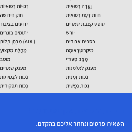
וַעֲדָה רְפוּאִית
זְכוּיוֹת רְפוּאִיּוֹת
חוות דַּעַת רְפוּאִית
חוק הירושה
טופס קצבת שארים
ידועים בציבור
יורש
יתומים בוגרים
כספים אבודים
מִבְחַן תְּלוּת (ADL)
מִיקְרוֹטְרָאוּמָה
מַחֲלַת מִקְצוֹעַ
מַצָּב סִעוּדִי
מוטב
מענק לאלמנות
מענק שארים
נְכוּת זְמַנִּית
נְכוּת לצְמִיתוּת
נְכוּת נַפְשִׁית
נְכוּת תִּפְקוּדִית
הזכויות הרפואיות שלך מגיעות לך!
השאירו פרטים ונחזור אליכם בהקדם.