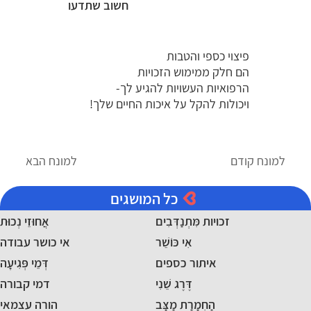
חשוב שתדעו
פיצוי כספי והטבות
הם חלק ממימוש הזכויות
הרפואיות העשויות להגיע לך-
ויכולות להקל על איכות החיים שלך!
למונח קודם
למונח הבא
כל המושגים
זכויות מִּתְנַדְּבִים
אֲחוּזֵי נְכוּת
אִי כּוֹשֵׁר
אי כושר עבודה
איתור כספים
דְּמֵי פְּגִיעָה
דֶּרֶג שֵׁנִי
דמי קבורה
הַחְמָרַת מַצָּב
הורה עצמאי