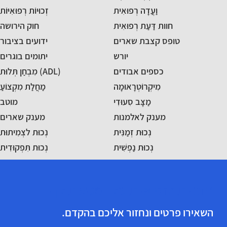
וַעֲדָה רְפוּאִית
זְכוּיוֹת רְפוּאִיּוֹת
חוות דַּעַת רְפוּאִית
חוק הירושה
טופס קצבת שארים
ידועים בציבור
יורש
יתומים בוגרים
כספים אבודים
מִבְחַן תְּלוּת (ADL)
מִיקְרוֹטְרָאוּמָה
מַחֲלַת מִקְצוֹעַ
מַצָּב סִעוּדִי
מוטב
מענק לאלמנות
מענק שארים
נְכוּת זְמַנִּית
נְכוּת לצְמִיתוּת
נְכוּת נַפְשִׁית
נְכוּת תִּפְקוּדִית
הזכויות הרפואיות שלך מגיעות לך!
השאירו פרטים ונחזור אליכם בהקדם.