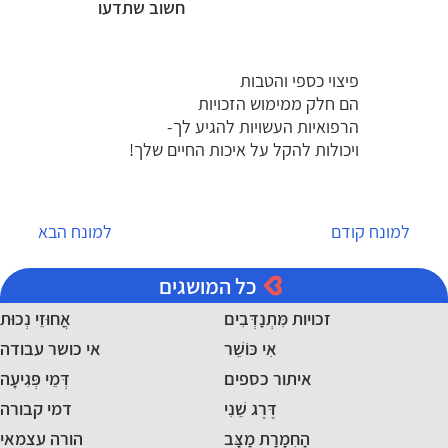
חשוב שתדעו
פיצוי כספי והטבות
הם חלק ממימוש הזכויות
הרפואיות העשויות להגיע לך-
ויכולות להקל על איכות החיים שלך!
למונח קודם
למונח הבא
כל המושגים
זכויות מִּתְנַדְּבִים
אֲחוּזֵי נְכוּת
אִי כּוֹשֵׁר
אי כושר עבודה
איתור כספים
דְּמֵי פְּגִיעָה
דֶּרֶג שֵׁנִי
דמי קבורה
הַחְמָרַת מַצָּב
הורה עצמאי